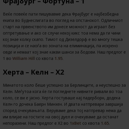
Фрајбург – Фортуна – 1
Веќе повеќе пати пишувавме дека Фрајбург е најбезбедна
екипа во Буднеслигата во поглед на опстанокот. Одличниот
старт на првенството им донесе можност да играат без
оптретување и ако се случи некој кикс тоа нема да ги чини
кој знае колку скапо. Тимот од Дизелдорф е во многу тешка
позиција и се наоѓа во зоната на елиминација, па искрено
овде и немаат кој знае какви шанси за бодови. Наш предлог е
1 во
William Hill
со квота
1.95
.
Херта – Келн – Х2
Минатото коло беше успешно за Берлинците, а неуспешно за
Келн. Меѓутоа кога ќе ги погледнете нивните ривали во тоа
коло, се ви е јасно. Херта гостуваше кај падерборн, додека
Келн го дочека Баерн Минхен. И двата натпревари завршија
според очекувањата. Веруваме дека тој натпревар нема да
им влијае на гостите на овој дуел и очекуваме да останат
непоразени. Наш предлог е Х2 во
1xBet
со квота
1.65
.