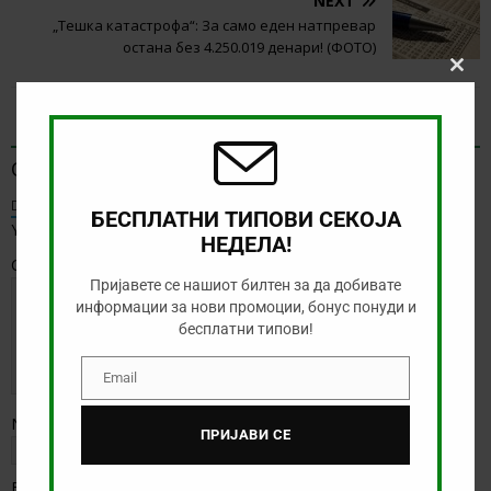
NEXT
„Тешка катастрофа“: За само еден натпревар
остана без 4.250.019 денари! (ФОТО)
Clos
this
modu
BE THE FIRST TO COMMENT
Оставете коментар
Default Comments (0)
Facebook Comments
БЕСПЛАТНИ ТИПОВИ СЕКОЈА
Your email address will not be published.
НЕДЕЛА!
Comment
Пријавете се нашиот билтен за да добивате
информации за нови промоции, бонус понуди и
бесплатни типови!
Email
Email
Name
*
ПРИЈАВИ СЕ
Email
*