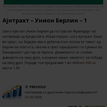
Мин. депозит: €5. Бесплатните облози се кредити за обложување. Потребна е регистрација. Има
лимити за квоти, облози и плаќање. Добивките не го вклучуваат влогот од кредити. Има
временски лимити и правила. | 18+ | gambleaware.org #Ad
Ајнтрахт – Унион Берлин – 1
Ова е прв пат Унион Берлин да гостува во Франкфурт во
натпревар од Бундеслига. Играа порано, кога Ајнтрахт беше
во Цвајт, но бидејќи ова е дебитантска сезона за тимот од
Берлин во елитата, ова им е прво официјално гостување во
банкарскиот центар на Европа. Домаќините се големи
фаворити на овој дуел, а искрено имаат квалитет за победа
на овој дуел. Поради тоа предлагаме 1 во
William Hill
со
квота
1.95
.
PREVIOUS
Натпревар со драстичен пад на коефициентот
(21.02.2020)