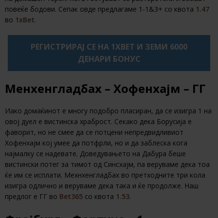
повеќе бодови. Сепак овде предлагаме 1-1&3+ со квота
1.47
во
1xBet
.
РЕГИСТРИРАЈ СЕ НА 1XBET И ЗЕМИ 6000
ДЕНАРИ БОНУС
Менхенгладбах – Хофенхајм – ГГ
Иако домаќинот е многу подобро пласиран, да се изигра 1 на
овој дуел е вистинска храброст. Секако дека Борусија е
фаворит, но не смее да се потцени непредвидливиот
Хофенхајм кој умее да потфрли, но и да заблеска кога
најмалку се надевате. Доведувањето на Дабура беше
вистински потег за тимот од Синсхајм, па веруваме дека тоа
ќе им се исплати. Мехнхенгладбах во претходните три кола
изигра одлично и веруваме дека така и ќе продолже. Наш
предлог е ГГ во
Bet365
со квота
1.53
.