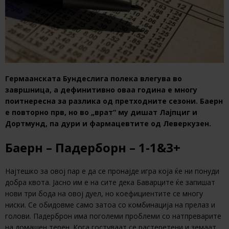
Гермаанската Бундеслига полека влегува во
завршница, а дефинитивно оваа година е многу
поитнересна за разлика од претходните сезони. Баерн
е повторно прв, но во „врат“ му дишат Лајпциг и
Дортмунд, па дури и фармацевтите од Леверкузен.
Баерн – Падерборн – 1-1
&3+
Најтешко за овој пар е да се пронајде игра која ќе ни понуди
добра квота. Јасно им е на сите дека Баварците ќе запишат
нови три бода на овој дуел, но коефициентите се многу
ниски. Се обидовме само затоа со комбинација на прелаз и
голови. Падерброн има поголеми проблеми со натпреварите
на домашен терен. Кога гостуваат се растеретени и земаат