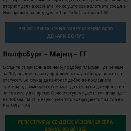
вториот дел на сезоната, но се уште се на златната средина.
Наш предлог за овој дуел е 1 во
1xBet
со квота
1.50
.
РЕГИСТРИРАЈ СЕ НА 1XBET И ЗЕМИ 6000
ДЕНАРИ БОНУС
Волфсбург – Мајнц – ГГ
Волците се закаснија за некој подобар пласман , да речеме
за ЛШ, но немаат ниту проблеми околу озбебдувањето на
статусот. Во случај да изиграат добро во последната
третина од шампионатот можат да стигнат и до Европа, но
за тоа има уште време. Овде очекуваме двете екипи да одат
на победа, па ГГ е најлогичен тип. Коефициентот за тоа во
Bet365
е
1.66
.
РЕГИСТРИРАЈ СЕ ДЕНЕС И ЗЕМИ 25 ЕВРА
БОНУС ВО BET365