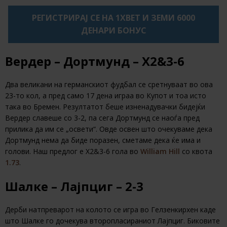
РЕГИСТРИРАЈ СЕ НА 1XBET И ЗЕМИ 6000
ДЕНАРИ БОНУС
Вердер – Дортмунд – Х2&3-6
Два великани на германскиот фудбал се сретнуваат во ова
23-то кол, а пред само 17 дена играа во Купот и тоа исто
така во Бремен. Резултатот беше изненадувачки бидејќи
Вердер славеше со 3-2, па сега Дортмунд се наоѓа пред
прилика да им се „освети“. Овде освен што очекуваме дека
Дортмунд нема да биде поразен, сметаме дека ќе има и
голови. Наш предлог е X2&3-6 гола во
William Hill
со квота
1.73
.
Шалке – Лајпциг – 2-3
Дерби натпреварот на колото се игра во Гелзенкирхен каде
што Шалке го дочекува второпласираниот Лајпциг. Биковите