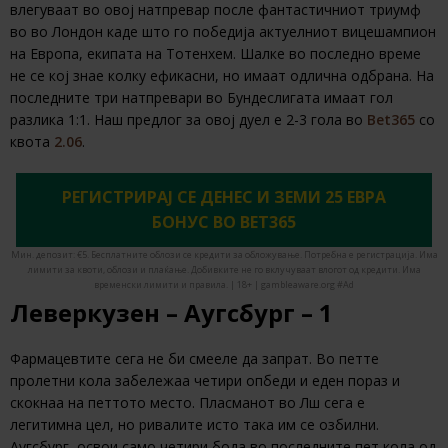
влегуваат во овој натпревар после фантастичниот триумф
во во Лондон каде што го победија актуелниот вицешампион
на Европа, екипата на Тотенхем. Шалке во последно време
не се кој знае колку ефикасни, но имаат одлична одбрана. На
последните три натпревари во Бундеслигата имаат гол
разлика 1:1. Наш предлог за овој дуел е 2-3 гола во
Bet365
со
квота
2.06
.
РЕГИСТРИРАЈ СЕ ДЕНЕС И ЗЕМИ 25 ЕВРА
БОНУС ВО BET365
Мин. депозит: €5. Бесплатните облози се кредити за обложување. Потребна е регистрација. Има
лимити за квоти, облози и плаќање. Добивките не го вклучуваат влогот од кредити. Има
временски лимити и правила. | 18+ | gambleaware.org #Ad
Леверкузен – Аугсбург – 1
Фармацевтите сега не би смееле да запрат. Во петте
пролетни кола забележаа четири опбеди и еден пораз и
скокнаа на петтото место. Пласманот во Лш сега е
легитимна цел, но ривалите исто така им се озбилни.
Аугсбург освои само четири бода во последните пет кола од