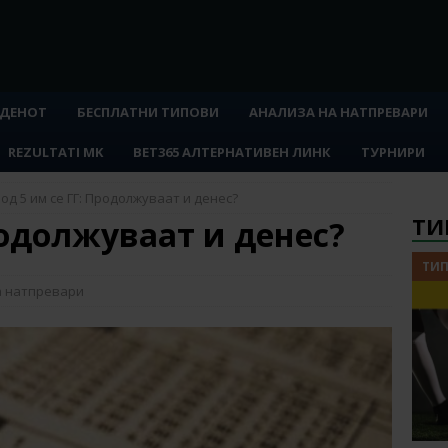
 ДЕНОТ
БЕСПЛАТНИ ТИПОВИ
АНАЛИЗА НА НАТПРЕВАРИ
REZULTATI MK
BET365 АЛТЕРНАТИВЕН ЛИНК
ТУРНИРИ
 од 5 им се ГГ: Продолжуваат и денес?
ТИ
Продолжуваат и денес?
ТИП
а натпревари