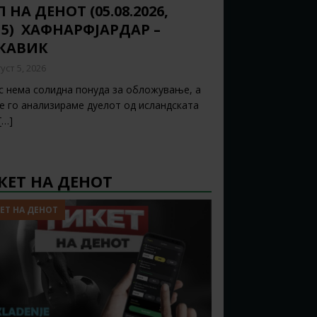
 НА ДЕНОТ (05.08.2026,
15) ХАФНАРФЈАРДАР –
ЈКАВИК
уст 5, 2026
с нема солидна понуда за обложување, а
ќе го анализираме дуелот од исландската
[…]
КЕТ НА ДЕНОТ
ЕТ НА ДЕНОТ