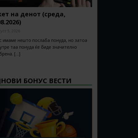
ет на денот (среда,
08.2026)
уст 5, 2026
с имаме нешто послаба понуда, но затоа
 утре таа понуда ќе биде значително
брена.
[…]
ЈНОВИ БОНУС ВЕСТИ