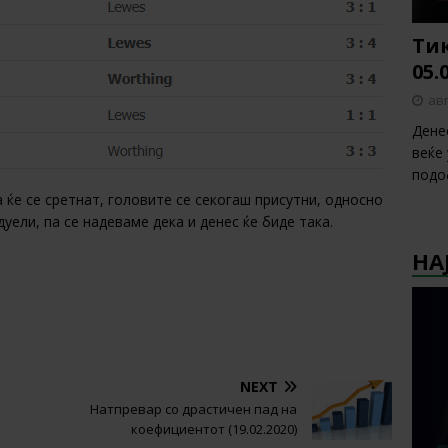
Тик
05.
авг
Дене
веќе
подо
 ќе се сретнат, головите се секогаш присутни, односно
уели, па се надеваме дека и денес ќе биде така.
НА
NEXT
Натпревар со драстичен пад на
коефициентот (19.02.2020)