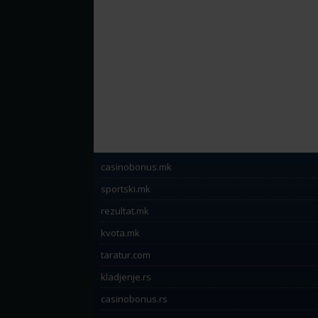
casinobonus.mk
sportski.mk
rezultat.mk
kvota.mk
taratur.com
kladjenje.rs
casinobonus.rs