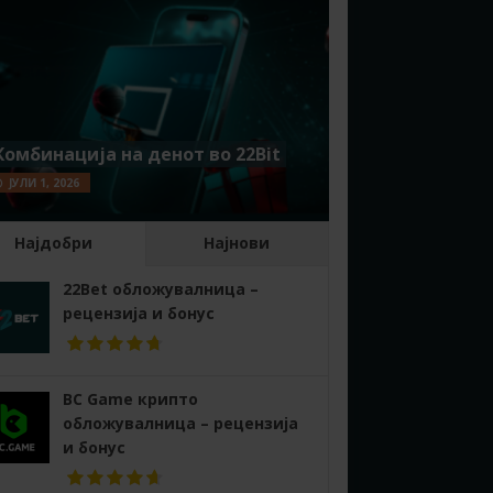
Комбинација на денот во 22Bit
ЈУЛИ 1, 2026
Најдобри
Најнови
22Bet обложувалница –
рецензија и бонус
BC Game крипто
обложувалница – рецензија
и бонус