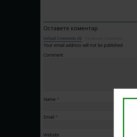
BE THE FIRST TO COMMENT
Оставете коментар
Default Comments (0)
Facebook Comments
Your email address will not be published.
Comment
Name
*
Email
*
Website