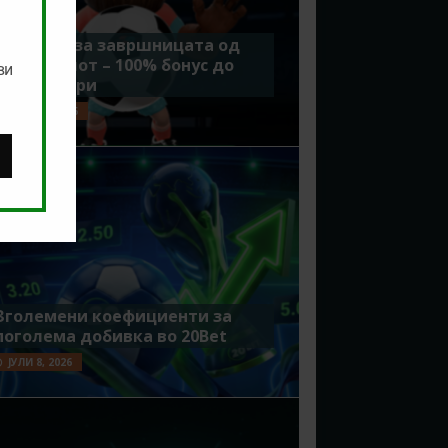
Идеално за завршницата од
Мундијалот – 100% бонус до
ви
7500 денари
ЈУЛИ 15, 2026
Зголемени коефициенти за
поголема добивка во 20Bet
ЈУЛИ 8, 2026