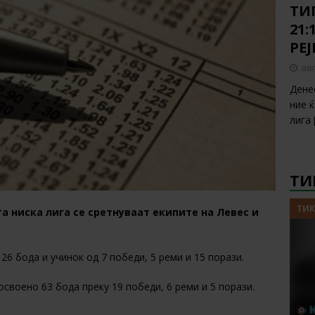
ТИП
21:
РЕ
авг
Дене
ние 
лига
ТИ
ТИК
та ниска лига се сретнуваат екипите на Левес и
 26 бода и учинок од 7 победи, 5 реми и 15 порази.
освоено 63 бода преку 19 победи, 6 реми и 5 порази.