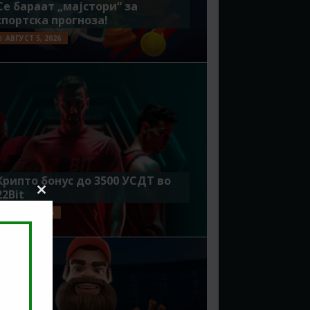
Се бараат „мајстори“ за
спортска прогноза!
АВГУСТ 5, 2026
Крипто бонус до 3500 УСДТ во
22Bit
Close
this
ЈУЛИ 29, 2026
module