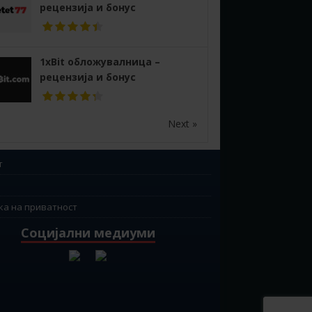
рецензија и бонус
1xBit обложувалница –
рецензија и бонус
Next »
т
ка на приватност
Социјални медиуми