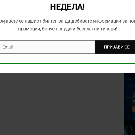
НЕДЕЛА!
rowser for the next time I comment.
ријавете се нашиот билтен за да добивате информации за но
промоции, бонус понуди и бесплатни типови!
Email
ПРИЈАВИ СЕ
mail