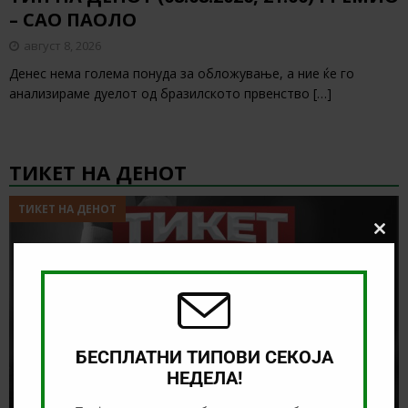
– САО ПАОЛО
август 8, 2026
Денес нема голема понуда за обложување, а ние ќе го
анализираме дуелот од бразилското првенство
[…]
ТИКЕТ НА ДЕНОТ
ТИКЕТ НА ДЕНОТ
Clos
this
modu
БЕСПЛАТНИ ТИПОВИ СЕКОЈА
НЕДЕЛА!