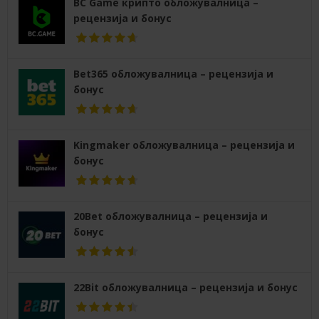
BC Game крипто обложувалница –
рецензија и бонус
Bet365 обложувалница – рецензија и
бонус
Kingmaker обложувалница – рецензија и
бонус
20Bet обложувалница – рецензија и
бонус
22Bit обложувалница – рецензија и бонус