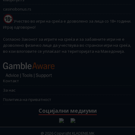
casinobonus.rs
Учество во игри на среќа е дозволено за лица со 18+ години.
Играј одговорно!
Согласно Законот за игрите на среќа и за забавните игри не е
дозволено физичко лице да учествува во странски игри на среќа,
во кои влоговите се уплаќаат на територијата на Македонија.
Контакт
За нас
Политика на приватност
Социјални медиуми
@ 2026 Copyright KLADENJE.MK