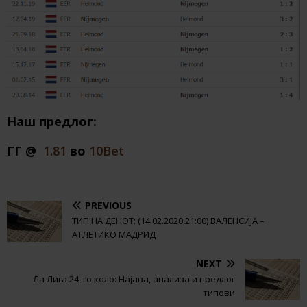
Наш предлог:
ГГ @
1.81
во
10Bet
PREVIOUS
ТИП НА ДЕНОТ: (14.02.2020,21:00) ВАЛЕНСИЈА –
АТЛЕТИКО МАДРИД
NEXT
Ла Лига 24-то коло: Најава, анализа и предлог
типови