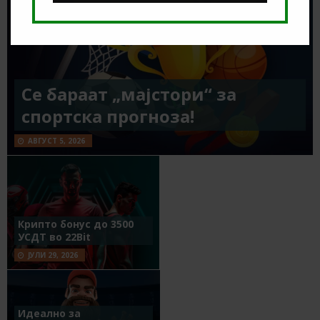
Се бараат „мајстори“ за
спортска прогноза!
АВГУСТ 5, 2026
Крипто бонус до 3500
УСДТ во 22Bit
ЈУЛИ 29, 2026
Идеално за