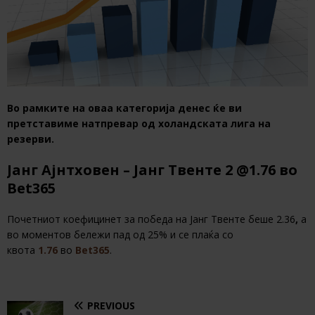
Во рамките на оваа категорија денес ќе ви
претставиме натпревар од холандската лига на
резерви.
Јанг Ајнтховен – Јанг Твенте 2
@1.76
во
Bet365
Почетниот коефицинет за победа на Јанг Твенте беше 2.36
,
а
во моментов бележи пад од 25% и се плаќа со
квота
1.76
во
Bet365
.
PREVIOUS