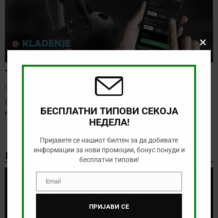
Clos
this
modu
Тикет на денот (сабота, 08.08.2026)
август 8, 2026
Понудата за денес е солидна, а веќе бележиме старт на
БЕСПЛАТНИ ТИПОВИ СЕКОЈА
некои европски лиги. Ова е
[…]
НЕДЕЛА!
Пријавете се нашиот билтен за да добивате
информации за нови промоции, бонус понуди и
НАЈНОВИ БОНУС ВЕСТИ
бесплатни типови!
Email
Email
ПРИЈАВИ СЕ