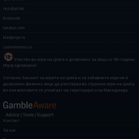
rezultat.mk
kvota.mk
taratur.com
kladjenje.rs
casinobonus.rs
Учество во игри на среќа е дозволено за лица со 18+ години.
Играј одговорно!
Согласно Законот за игрите на среќа и за забавните игри не е
дозволено физичко лице да учествува во странски игри на среќа,
во кои влоговите се уплаќаат на територијата на Македонија.
Контакт
За нас