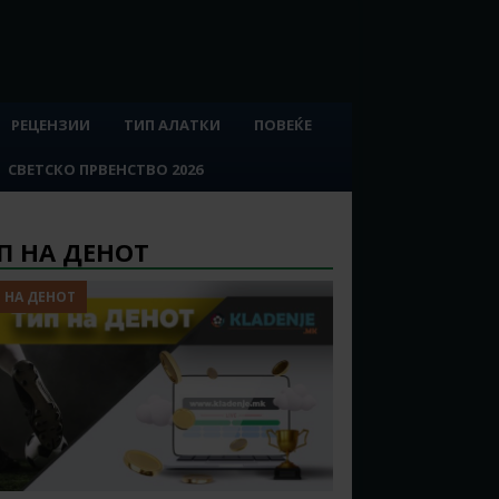
РЕЦЕНЗИИ
ТИП АЛАТКИ
ПОВЕЌЕ
СВЕТСКО ПРВЕНСТВО 2026
П НА ДЕНОТ
 НА ДЕНОТ