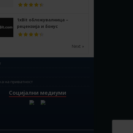
1xBit обложувалница –
рецензија и бонус
Next »
т
ка на приватност
Социјални медиуми