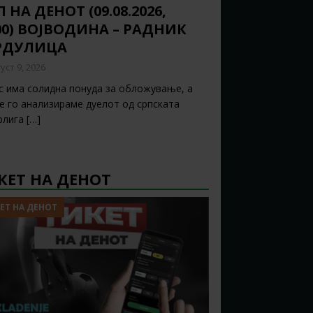
 НА ДЕНОТ (09.08.2026,
:00) ВОЈВОДИНА – РАДНИК
РДУЛИЦА
уст 9, 2026
с има солидна понуда за обложување, а
ќе го анализираме дуелот од српската
рлига
[…]
КЕТ НА ДЕНОТ
ЕТ НА ДЕНОТ