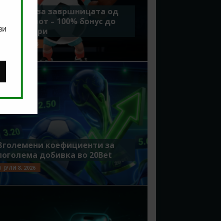
Идеално за завршницата од
Мундијалот – 100% бонус до
ви
7500 денари
ЈУЛИ 15, 2026
Зголемени коефициенти за
поголема добивка во 20Bet
ЈУЛИ 8, 2026