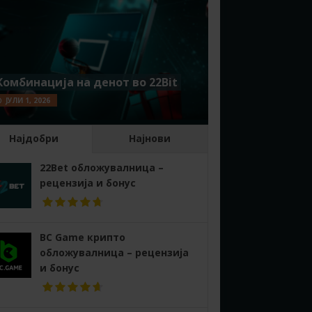
Комбинација на денот во 22Bit
ЈУЛИ 1, 2026
Најдобри
Најнови
22Bet обложувалница –
рецензија и бонус
BC Game крипто
обложувалница – рецензија
и бонус