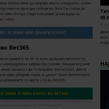
ваа сезона нема да направи ништо специјално, освен
 Нортемптон врза две победи во Лига 2 и стигна до
Тик
но ниво погоре. Овде очекуваме доминација на
05.
во
1xBet
.
авг
Дене
XBET И ЗЕМИ 6000 ДЕНАРИ БОНУС
веќе
подо
0
во
Bet365
на во рамките на 20-то коло од Бундеслигата и тој
НА
мо изненадување заврши без голови. Немаше кој знае
ќе имаат можност да го поправат впечатокот. Двете
 по еден убедлив пораз, а „џелат“ беше минхенскиот
 за домаќините со квота
2.00
во
Bet365
.
И ЗЕМИ 25 ЕВРА БОНУС ВО BET365
. Потребна е регистрација. Има лимити за квоти, облози и плаќање. Добивките не го
ременски лимити и правила. | 18+ | gambleaware.org #Ad