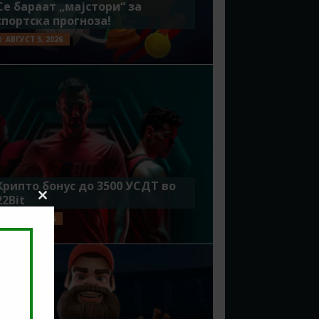
Се бараат „мајстори“ за
спортска прогноза!
АВГУСТ 5, 2026
Крипто бонус до 3500 УСДТ во
22Bit
Close
this
ЈУЛИ 29, 2026
module