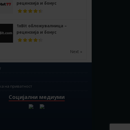
рецензија и бонус
1xBit обложувалница –
рецензија и бонус
Next »
т
ка на приватност
Социјални медиуми