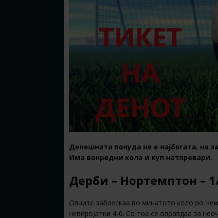
Денешната понуда не е најбогата, но 
Има вонредни кола и куп натпревари.
Дерби – Нортемптон – 1
Овните заблескаа во минатото коло во Чем
неверојатни 4-0. Со тоа се оправдаа за не