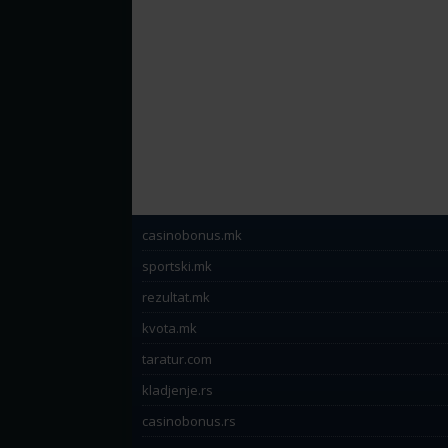
casinobonus.mk
sportski.mk
rezultat.mk
kvota.mk
taratur.com
kladjenje.rs
casinobonus.rs