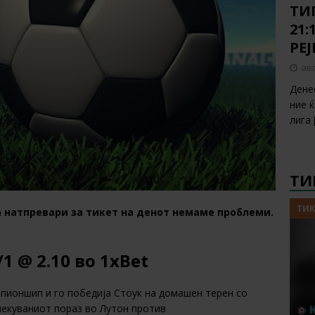
ТИП
21:
РЕ
авг
Дене
ние 
лига
ТИ
ТИК
за натпревари за тикет на денот немаме проблеми.
/1
@ 2.10
вo 1
xBet
пионшип и го победија Стоук на домашен терен со
очекуваниот пораз во Лутон против