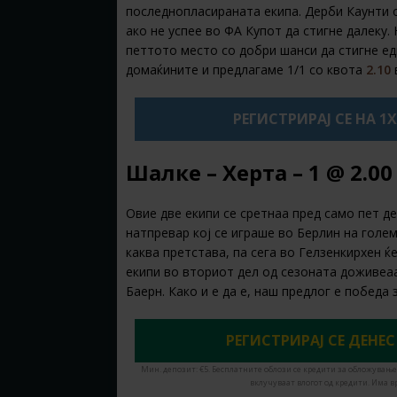
последнопласираната екипа. Дерби Каунти о
ако не успее во ФА Купот да стигне далеку.
петтото место со добри шанси да стигне ед
домаќините и предлагаме 1/1 со квота
2.10
РЕГИСТРИРАЈ СЕ НА 1
Шалке – Херта – 1
@ 2.0
Овие две екипи се сретнаа пред само пет де
натпревар кој се играше во Берлин на голе
каква претстава, па сега во Гелзенкирхен 
екипи во вториот дел од сезоната доживеаа
Баерн. Како и е да е, наш предлог е победа
РЕГИСТРИРАЈ СЕ ДЕНЕС 
Мин. депозит: €5. Бесплатните облози се кредити за обложување
вклучуваат влогот од кредити. Има в