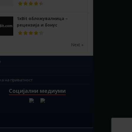
1xBit обложувалница –
рецензија и бонус
Next »
т
ка на приватност
Социјални медиуми