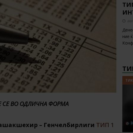
ТИП
ИН
авг
Дене
ние 
Конф
ТИ
ТИК
 СЕ ВО ОДЛИЧНА ФОРМА
0: Башакшехир – Генчелбирлиги
ТИП 1