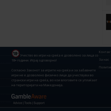
Контак
Учество во игри на среќа е дозволено за лица со
За нас
18+ години. Играј одговорно!
Полити
Согласно Законот за игрите на среќа и за забавните
игри не е дозволено физичко лице да учествува во
странски игри на среќа, во кои влоговите се уплаќаат
на територијата на Македонија.