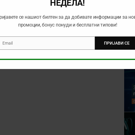
НЕДЕЛА!
rowser for the next time I comment.
ријавете се нашиот билтен за да добивате информации за но
промоции, бонус понуди и бесплатни типови!
Email
ПРИЈАВИ СЕ
mail