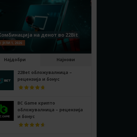
Комбинација на денот во 22Bit
ЈУЛИ 1, 2026
Најдобри
Најнови
22Bet обложувалница –
рецензија и бонус
BC Game крипто
обложувалница – рецензија
и бонус