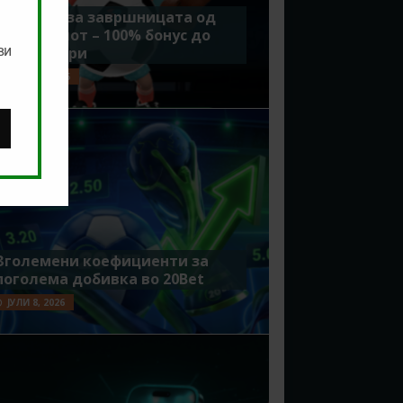
Идеално за завршницата од
Мундијалот – 100% бонус до
ви
7500 денари
ЈУЛИ 15, 2026
Зголемени коефициенти за
поголема добивка во 20Bet
ЈУЛИ 8, 2026