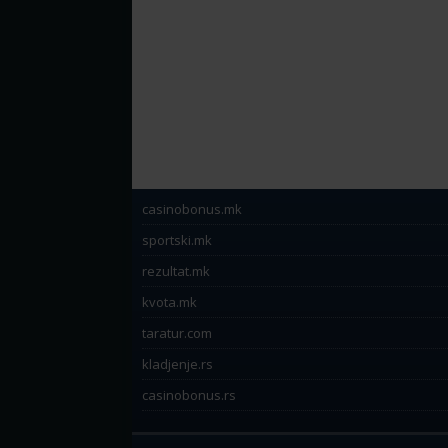
casinobonus.mk
sportski.mk
rezultat.mk
kvota.mk
taratur.com
kladjenje.rs
casinobonus.rs