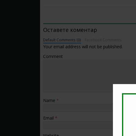
BE THE FIRST TO COMMENT
Оставете коментар
Default Comments (0)
Facebook Comments
Your email address will not be published.
Comment
Name
*
Email
*
Website