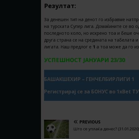
Резултат:
За денешен тип на денот го избравме натп
на турската Супер лига. Домаќините се во 
последното коло, но искрено тоа и беше оч
друга страна се на средината на табелата 
лигата. Наш предлог е
1
а тоа може да го и
УСПЕШНОСТ ЈАНУАРИ 23/30
БАШАКШЕХИР – ГЕНЧЕЛБИРЛИГИ 1
Регистрирај се за БОНУС во 1xBet Т
PREVIOUS
Што се уплаќа денес? (31.01.2020