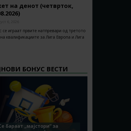
ет на денот (четврток,
08.2026)
уст 6, 2026
с се играат првите натпревари од третото
 на квалификациите за Лига Европа и Лига
ЈНОВИ БОНУС ВЕСТИ
Се бараат „мајстори“ за