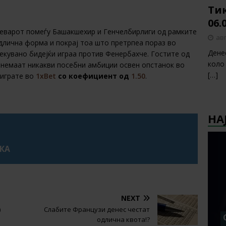
Тик
06.
реварот помеѓу Башакшехир и Генчелбирлиги од рамките
авг
одлична форма и покрај тоа што претрпеа пораз во
Дене
екувано бидејќи играа против Фенербахче. Гостите од
коло
и немаат никакви посебни амбиции освен опстанок во
[…]
зиграте во
1xBet
со коефициент од
1.50
.
НА
УКА
NEXT
)
Слабите Французи денес честат
одлична квота!?