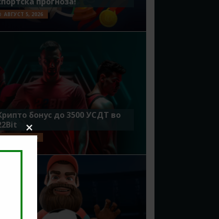
спортска прогноза!
АВГУСТ 5, 2026
Крипто бонус до 3500 УСДТ во
22Bit
Close
ЈУЛИ 29, 2026
this
module