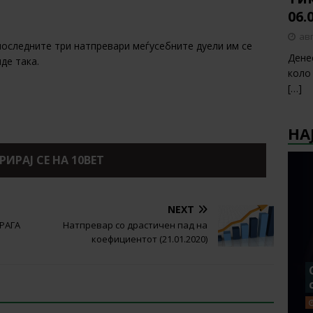
06.
авг
последните три натпревари меѓусебните дуели им се
Дене
де така.
коло
[…]
НА
РИРАЈ СЕ НА 10BET
NEXT
БРАГА
Натпревар со драстичен пад на
коефициентот (21.01.2020)