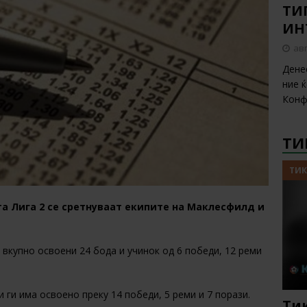
ТИП
ИН
авг
Дене
ние 
Конф
ТИ
ТИК
та Лига 2 се сретнуваат екипите на Маклесфилд и
о вкупно освоени 24 бода и учинок од 6 победи, 12 реми
и ги има освоено преку 14 победи, 5 реми и 7 порази.
Тик