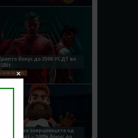
Крипто бонус до 3500 УСДТ во
22Bit
ЈУЛИ 29, 2026
Close
this
module
Идеално за завршницата од
Мундијалот – 100% бонус до