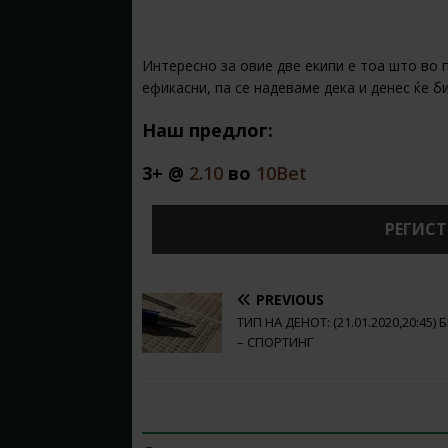
Интересно за овие две екипи е тоа што во 
ефикасни, па се надеваме дека и денес ќе би
Наш предлог:
3+ @
2.10
во
10Bet
РЕГИСТ
PREVIOUS
ТИП НА ДЕНОТ: (21.01.2020,20:45) 
– СПОРТИНГ
BE THE FIRST TO COMMENT