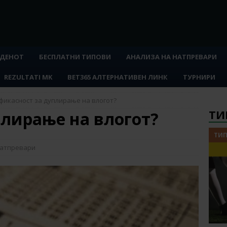
 ДЕНОТ
БЕСПЛАТНИ ТИПОВИ
АНАЛИЗА НА НАТПРЕВАРИ
REZULTATI MK
BET365 АЛТЕРНАТИВЕН ЛИНК
ТУРНИРИ
фикасност за дуплирање на влогот?
ТИ
плирање на влогот?
ТИП
натпревари