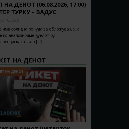
 НА ДЕНОТ (06.08.2026, 17:00)
ТЕР ТУРКУ – ВАДУС
уст 6, 2026
с има солидна понуда за обложување, а
ќе го анализираме дуелот од
еренциската лига
[…]
КЕТ НА ДЕНОТ
ЕТ НА ДЕНОТ
ет на денот (четврток,