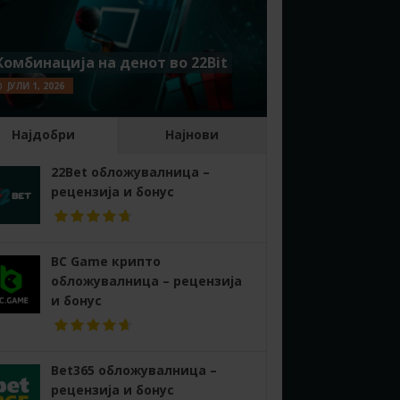
Комбинација на денот во 22Bit
ЈУЛИ 1, 2026
Најдобри
Најнови
22Bet обложувалница –
рецензија и бонус
BC Game крипто
обложувалница – рецензија
и бонус
Bet365 обложувалница –
рецензија и бонус