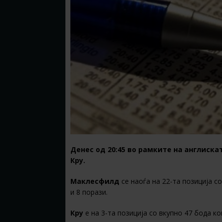
Денес од 20:45 во рамките на англиска
Кру.
Маклесфилд
се наоѓа на 22-та позиција с
и 8 порази.
Кру
е на 3-та позиција со вкупно 47 бода ко