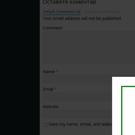
Оставете коментар
Default Comments (0)
Facebook Comments
Your email address will not be published.
Comment
Name
*
Email
*
Website
Save my name, email, and website in this b