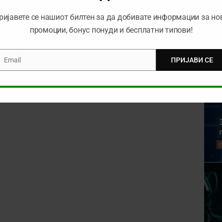
ријавете се нашиот билтен за да добивате информации за но
промоции, бонус понуди и бесплатни типови!
Email
ПРИЈАВИ СЕ
mail