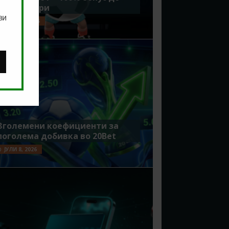
7500 денари
ви
ЈУЛИ 15, 2026
Зголемени коефициенти за
поголема добивка во 20Bet
ЈУЛИ 8, 2026