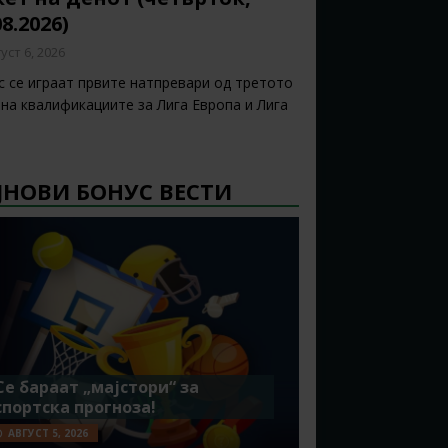
08.2026)
уст 6, 2026
с се играат првите натпревари од третото
 на квалификациите за Лига Европа и Лига
ЈНОВИ БОНУС ВЕСТИ
Се бараат „мајстори“ за
спортска прогноза!
АВГУСТ 5, 2026