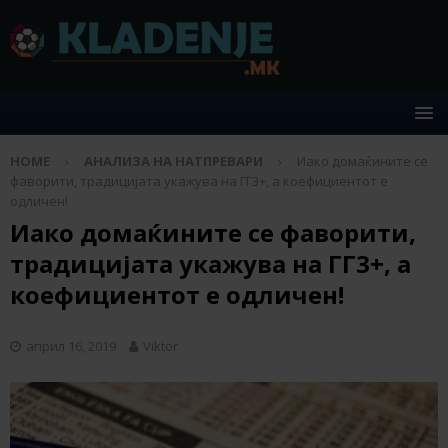
HOME
АНАЛИЗА НА НАТПРЕВАРИ
Иако домаќините се
фаворити, традицијата укажува на ГГ3+, а коефициентот е
одличен!
Иако домаќините се фаворити,
традицијата укажува на ГГ3+, а
коефициентот е одличен!
април 16, 2019
Viktor