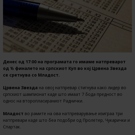
Денес од 17:00 на програмата го имаме натпреварот
од ½ финалето на српскиот Куп во кој Црвена Звезда
се сретнува со Младост.
Црвена Звезда
на овој натпревар стигнува како лидер во
српскиот шампионат каде што имаат 7 бода предност во
однос на второпласираниот Раднички.
Младост
во рамите на ова натпреварување изиграа три
натпревари каде што беа подобри од Пролетер, Чукарички и
Спартак.