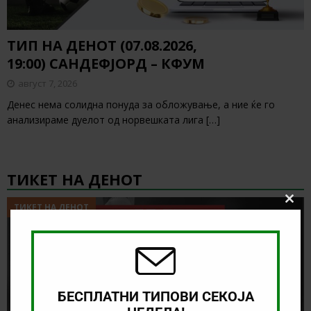
ТИП НА ДЕНОТ (07.08.2026,
19:00) САНДЕФЈОРД – КФУМ
август 7, 2026
Денес нема солидна понуда за обложување, а ние ќе го
анализираме дуелот од норвешката лига
[…]
ТИКЕТ НА ДЕНОТ
ТИКЕТ НА ДЕНОТ
Clos
this
modu
БЕСПЛАТНИ ТИПОВИ СЕКОЈА