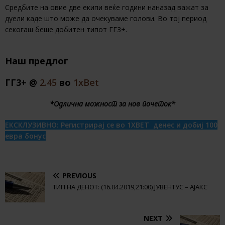
Средбите на овие две екипи веќе години наназад важат за
дуели каде што може да очекуваме голови. Во тој период
секогаш беше добитен типот ГГ3+.
Наш предлог
ГГ3+ @
2.45
во
1xBet
*Одлична можност за нов почеток*
ЕКСКЛУЗИВНО: Регистрирај се во 1XBET денес и добиј 100
евра бонус
PREVIOUS
ТИП НА ДЕНОТ: (16.04.2019,21:00) ЈУВЕНТУС – АЈАКС
NEXT