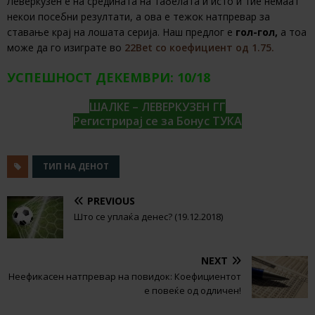
Леверкузен е на средината на табелата и исто и тие немаат
некои посебни резултати, а ова е тежок натпревар за
ставање крај на лошата серија. Наш предлог е
гол-гол,
а тоа
може да го изиграте во
22Bet со коефициент од 1.75.
УСПЕШНОСТ ДЕКЕМВРИ: 10/18
ШАЛКЕ – ЛЕВЕРКУЗЕН ГГ
Регистрирај се за Бонус ТУКА
ТИП НА ДЕНОТ
PREVIOUS
Што се уплаќа денес? (19.12.2018)
NEXT
Неефикасен натпревар на повидок: Коефициентот
е повеќе од одличен!