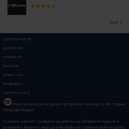
Next »
casinobonus.mk
sportski.mk
rezultat.mk
kvota.mk
taratur.com
kladjenje.rs
casinobonus.rs
Учество во игри на среќа е дозволено за лица со 18+ години.
Играј одговорно!
Согласно Законот за игрите на среќа и за забавните игри не е
дозволено физичко лице да учествува во странски игри на среќа,