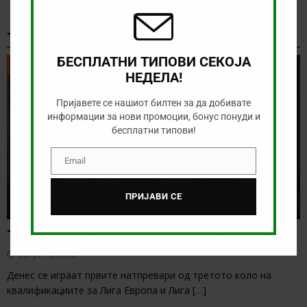
ТИКЕТ НА ДЕНОТ
БЕСПЛАТНИ ТИПОВИ СЕКОЈА
ТИКЕТ НА ДЕНОТ
НЕДЕЛА!
Пријавете се нашиот билтен за да добивате
информации за нови промоции, бонус понуди и
бесплатни типови!
Email
Email
ПРИЈАВИ СЕ
Тикет на денот (четврток, 06.08.2026)
август 6, 2026
Денес се играат првите натпревари од третото коло на
квалификациите за Лига Европа и Лига
[…]