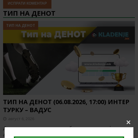
ТИП НА ДЕНОТ
ТИП НА ДЕНОТ
ТИП НА ДЕНОТ (06.08.2026, 17:00) ИНТЕР
ТУРКУ – ВАДУС
август 6, 2026
Clos
Денес има солидна понуда за обложување, а ние ќе го
this
анализираме дуелот од Конференциската лига
[…]
modu