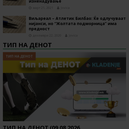
изненадување
март 21, 2021
Jovica
Виљареал – Атлетик Билбао: Ќе одлучуваат
нијанси, но “Жолтата подморница” има
предност
декември 22, 2020
Jovica
ТИП НА ДЕНОТ
ТИП НА ДЕНОТ
ТИП НА ДЕНОТ (09.08.2026,