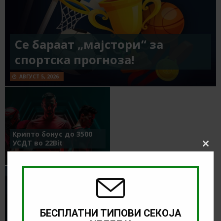
Се бараат „мајстори“ за
спортска прогноза!
АВГУСТ 5, 2026
Крипто бонус до 3500
УСДТ во 22Bit
Clos
ЈУЛИ 29, 2026
this
modu
Идеално за
завршницата од
БЕСПЛАТНИ ТИПОВИ СЕКОЈА
Мундијалот – 100%