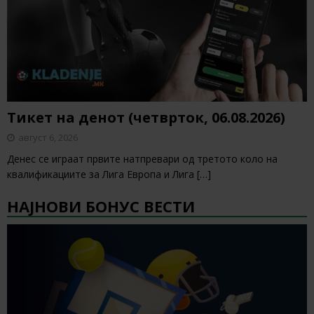
Тикет на денот (четврток, 06.08.2026)
август 6, 2026
Денес се играат првите натпревари од третото коло на
квалификациите за Лига Европа и Лига
[…]
НАЈНОВИ БОНУС ВЕСТИ