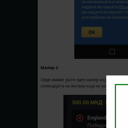
Малер 2
Овде имаме уште еден малер кој бил во игр
селекцијата на Англија која не успеа да ја 