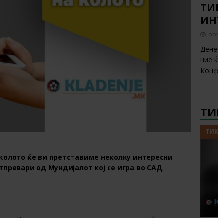
ТИП
ИН
авг
Дене
ние 
Конф
ТИ
ТИК
 колото ќе ви претставиме неколку интересни
тпревари од Мундијалот кој се игра во САД,