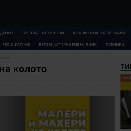
 ДЕНОТ
БЕСПЛАТНИ ТИПОВИ
АНАЛИЗА НА НАТПРЕВАРИ
REZULTATI MK
BET365 АЛТЕРНАТИВЕН ЛИНК
ТУРНИРИ
олото
ТИ
на колото
ТИП