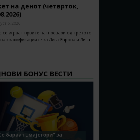
ет на денот (четврток,
08.2026)
уст 6, 2026
с се играат првите натпревари од третото
 на квалификациите за Лига Европа и Лига
ЈНОВИ БОНУС ВЕСТИ
Се бараат „мајстори“ за