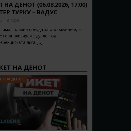
 НА ДЕНОТ (06.08.2026, 17:00)
ТЕР ТУРКУ – ВАДУС
уст 6, 2026
с има солидна понуда за обложување, а
ќе го анализираме дуелот од
еренциската лига
[…]
КЕТ НА ДЕНОТ
ЕТ НА ДЕНОТ