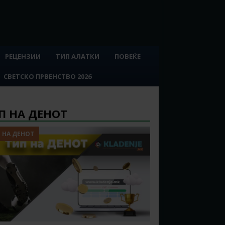
РЕЦЕНЗИИ
ТИП АЛАТКИ
ПОВЕЌЕ
СВЕТСКО ПРВЕНСТВО 2026
П НА ДЕНОТ
 НА ДЕНОТ