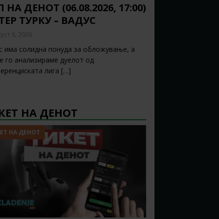
 НА ДЕНОТ (06.08.2026, 17:00)
ТЕР ТУРКУ – ВАДУС
уст 6, 2026
с има солидна понуда за обложување, а
ќе го анализираме дуелот од
еренциската лига
[…]
КЕТ НА ДЕНОТ
ЕТ НА ДЕНОТ