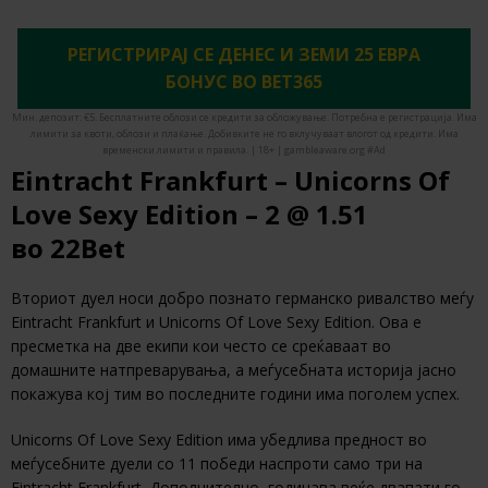
РЕГИСТРИРАЈ СЕ ДЕНЕС И ЗЕМИ 25 ЕВРА
БОНУС ВО BET365
Мин. депозит: €5. Бесплатните облози се кредити за обложување. Потребна е регистрација. Има
лимити за квоти, облози и плаќање. Добивките не го вклучуваат влогот од кредити. Има
временски лимити и правила. | 18+ | gambleaware.org #Ad
Eintracht Frankfurt – Unicorns Of
Love Sexy Edition – 2 @ 1.51
во 22Bet
Вториот дуел носи добро познато германско ривалство меѓу
Eintracht Frankfurt и Unicorns Of Love Sexy Edition. Ова е
пресметка на две екипи кои често се среќаваат во
домашните натпреварувања, а меѓусебната историја јасно
покажува кој тим во последните години има поголем успех.
Unicorns Of Love Sexy Edition има убедлива предност во
меѓусебните дуели со 11 победи наспроти само три на
Eintracht Frankfurt. Дополнително, годинава веќе двапати го