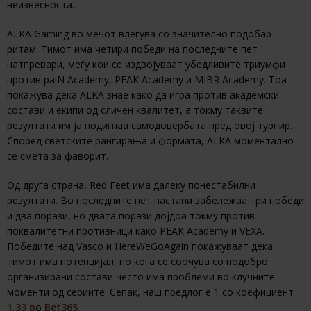
неизвесноста.
ALKA Gaming во мечот влегува со значително подобар
ритам. Тимот има четири победи на последните пет
натпревари, меѓу кои се издвојуваат убедливите триумфи
против paiN Academy, PEAK Academy и MIBR Academy. Тоа
покажува дека ALKA знае како да игра против академски
состави и екипи од сличен квалитет, а токму таквите
резултати им ја подигнаа самодовербата пред овој турнир.
Според светските рангирања и формата, ALKA моментално
се смета за фаворит.
Од друга страна, Red Feet има далеку понестабилни
резултати. Во последните пет настапи забележаа три победи
и два порази, но двата порази дојдоа токму против
поквалитетни противници како PEAK Academy и VEXA.
Победите над Vasco и HereWeGoAgain покажуваат дека
тимот има потенцијал, но кога се соочува со подобро
организирани состави често има проблеми во клучните
моменти од сериите. Сепак, наш предлог е 1 со коефициент
1.33 в
о
Bet365
.