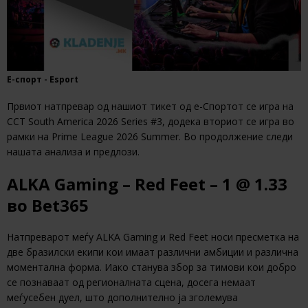
Е-спорт - Esport
Првиот натпревар од нашиот тикет од е-Спортот се игра на
CCT South America 2026 Series #3, додека вториот се игра во
рамки на Prime League 2026 Summer. Во продолжение следи
нашата анализа и предлози.
ALKA Gaming – Red Feet – 1 @ 1.33
во Bet365
Натпреварот меѓу ALKA Gaming и Red Feet носи пресметка на
две бразилски екипи кои имаат различни амбиции и различна
моментална форма. Иако станува збор за тимови кои добро
се познаваат од регионалната сцена, досега немаат
меѓусебен дуел, што дополнително ја зголемува