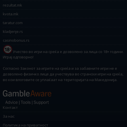
rezultat.mk
kvota.mk
taratur.com
kladjenje.rs
casinobonus.rs
Учество во игри на среќа е дозволено за лица со 18+ години.
Играј одговорно!
Согласно Законот за игрите на среќа и за забавните игри не е
дозволено физичко лице да учествува во странски игри на среќа,
во кои влоговите се уплаќаат на територијата на Македонија.
Контакт
За нас
Политика на приватност