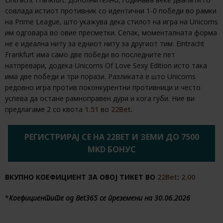
совлада истиот противник со идентични 1-0 победи во рамки
на Prime League, што укажува дека стилот на игра на Unicorns
им одговара во овие пресметки. Сепак, моменталната форма
не е идеална ниту за едниот ниту за другиот тим. Eintracht
Frankfurt има само две победи во последните пет
натпревари, додека Unicorns Of Love Sexy Edition исто така
има две победи и три порази. Разликата е што Unicorns
редовно игра против поконкурентни противници и често
успева да остане рамноправен дури и кога губи. Ние ви
предлагаме 2 со квота
1.51
во
22Bet
.
РЕГИСТРИРАЈ СЕ НА 22BET И ЗЕМИ ДО 7500
MKD БОНУС
ВКУПНО КОЕФИЦИЕНТ ЗА ОВОЈ ТИКЕТ ВО
22Bet
:
2.00
*
Коефициентите од Bet365 се преземени на 30.06.2026