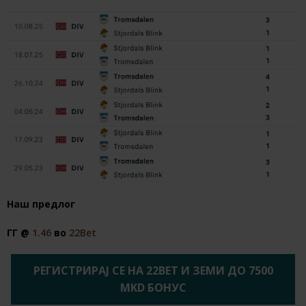
Наш предлог
ГГ @
1.46
во
22Bet
РЕГИСТРИРАЈ СЕ НА 22BET И ЗЕМИ ДО 7500
MKD БОНУС