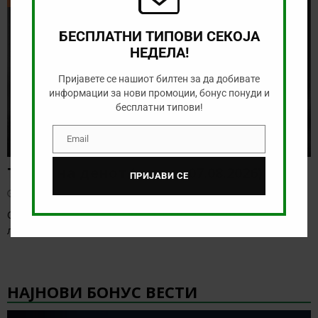
БЕСПЛАТНИ ТИПОВИ СЕКОЈА
НЕДЕЛА!
Пријавете се нашиот билтен за да добивате
информации за нови промоции, бонус понуди и
бесплатни типови!
Email
Email
Тикет на денот (петок, 07.08.2026)
ПРИЈАВИ СЕ
август 7, 2026
Овој викенд веќе бележиме старт на послабите европски
лиги, а за кратко ќе започнат и
[…]
НАЈНОВИ БОНУС ВЕСТИ