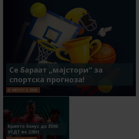
Се бараат „мајстори“ за
спортска прогноза!
АВГУСТ 5, 2026
Крипто бонус до 3500
УСДТ во 22Bit