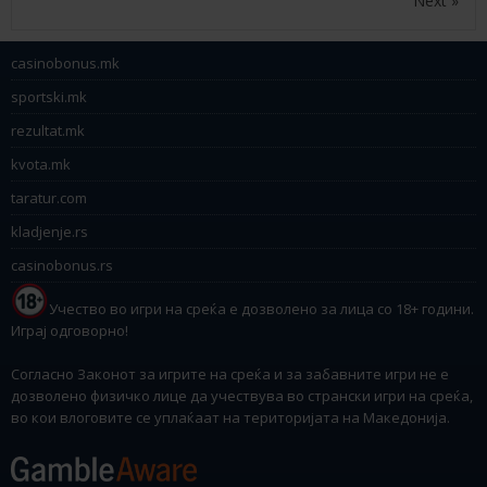
Next »
casinobonus.mk
sportski.mk
rezultat.mk
kvota.mk
taratur.com
kladjenje.rs
casinobonus.rs
Учество во игри на среќа е дозволено за лица со 18+ години.
Играј одговорно!
Согласно Законот за игрите на среќа и за забавните игри не е
дозволено физичко лице да учествува во странски игри на среќа,
во кои влоговите се уплаќаат на територијата на Македонија.