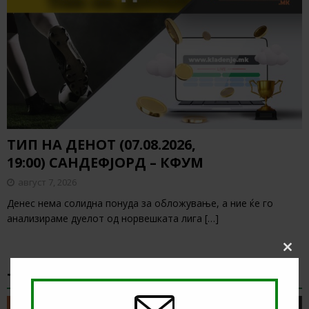
ТИП НА ДЕНОТ (07.08.2026,
19:00) САНДЕФЈОРД – КФУМ
август 7, 2026
Денес нема солидна понуда за обложување, а ние ќе го
анализираме дуелот од норвешката лига
[…]
Clos
this
ТИКЕТ НА ДЕНОТ
modu
ТИКЕТ НА ДЕНОТ