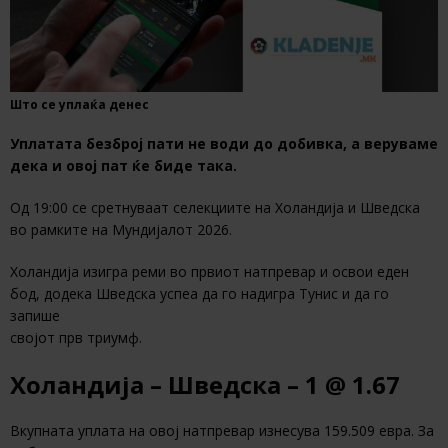
Што се уплаќа денес
Уплатата безброј пати не води до добивка, а веруваме
дека и овој пат ќе биде така.
Од 19:00 се сретнуваат селекциите на Холандија и Шведска
во рамките на Мундијалот 2026.
Холандија изигра реми во првиот натпревар и освои еден
бод, додека Шведска успеа да го надигра Тунис и да го
запише
својот прв триумф.
Холандија – Шведска – 1 @ 1.67
Вкупната уплата на овој натпревар изнесува 159.509 евра. За