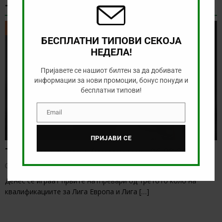
ТИКЕТ НА ДЕНОТ
ТИКЕТ НА ДЕНОТ
БЕСПЛАТНИ ТИПОВИ СЕКОЈА
НЕДЕЛА!
Пријавете се нашиот билтен за да добивате
информации за нови промоции, бонус понуди и
бесплатни типови!
Email
Email
ПРИЈАВИ СЕ
Тикет на денот (четврток, 06.08.2026)
август 6, 2026
Денес се играат првите натпревари од третото коло на
квалификациите за Лига Европа и Лига
[…]