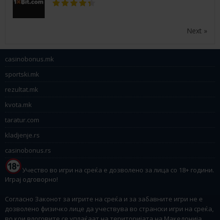
Next »
casinobonus.mk
sportski.mk
rezultat.mk
kvota.mk
taratur.com
kladjenje.rs
casinobonus.rs
Учество во игри на среќа е дозволено за лица со 18+ години.
Играј одговорно!
Согласно Законот за игрите на среќа и за забавните игри не е
дозволено физичко лице да учествува во странски игри на среќа,
во кои влоговите се уплаќаат на територијата на Македонија.