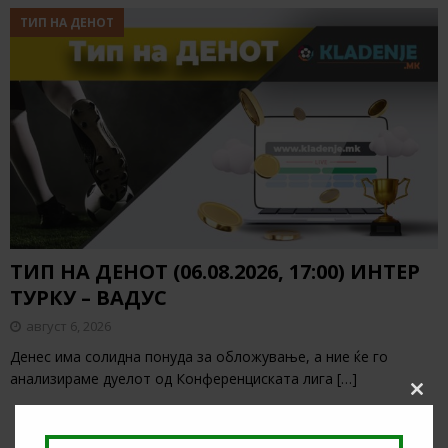
ТИП НА ДЕНОТ
ТИП НА ДЕНОТ (06.08.2026, 17:00) ИНТЕР
ТУРКУ – ВАДУС
август 6, 2026
Денес има солидна понуда за обложување, а ние ќе го
анализираме дуелот од Конференциската лига
[…]
Clos
this
modu