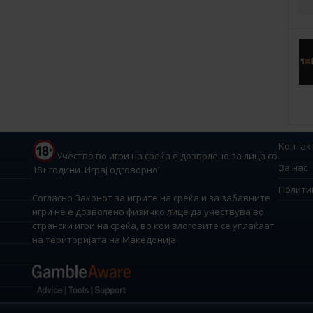
Контак
Учество во игри на среќа е дозволено за лица со
За нас
18+ години. Играј одговорно!
Полити
Согласно Законот за игрите на среќа и за забавните
игри не е дозволено физичко лице да учествува во
странски игри на среќа, во кои влоговите се уплаќаат
на територијата на Македонија.