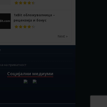
1xBit обложувалница –
рецензија и бонус
Next »
т
ка на приватност
Социјални медиуми