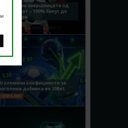
Идеално за завршницата од
Мундијалот – 100% бонус до
ви
7500 денари
ЈУЛИ 15, 2026
Зголемени коефициенти за
поголема добивка во 20Bet
ЈУЛИ 8, 2026