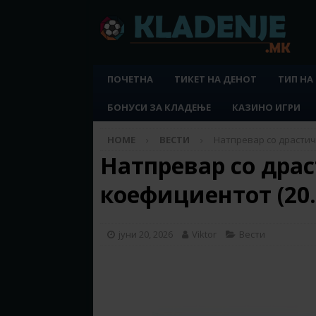
ПОЧЕТНА
ТИКЕТ НА ДЕНОТ
ТИП НА
БОНУСИ ЗА КЛАДЕЊЕ
КАЗИНО ИГРИ
HOME
ВЕСТИ
Натпревар со драстиче
Натпревар со драс
коефициентот (20.
јуни 20, 2026
Viktor
Вести