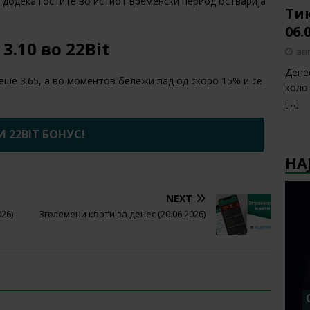
, додека гостите во истиот временски период остварија
Тик
06.
3.10 во 22Bit
авг
Дене
ше 3.65, а во моментов бележи пад од скоро 15% и се
коло
[…]
 22BIT БОНУС!
НА
NEXT
26)
Зголемени квоти за денес (20.06.2026)