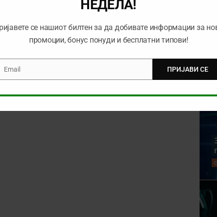
НЕДЕЛА!
ријавете се нашиот билтен за да добивате информации за но
промоции, бонус понуди и бесплатни типови!
Email
ПРИЈАВИ СЕ
mail