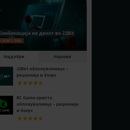
Комбинација на денот во 22Bit
ЈУЛИ 1, 2026
Најдобри
Најнови
22Bet обложувалница –
рецензија и бонус
BC Game крипто
обложувалница – рецензија
и бонус