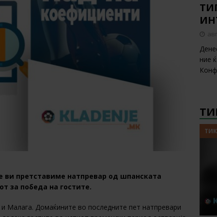
ТИП
ИН
авг
Дене
ние 
Конф
ТИ
ТИК
ќе ви претставиме натпревар од шпанската
т за победа на гостите.
а и Малага. Домаќините во последните пет натпревари