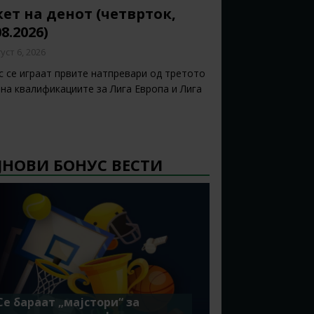
ет на денот (четврток,
08.2026)
уст 6, 2026
с се играат првите натпревари од третото
 на квалификациите за Лига Европа и Лига
ЈНОВИ БОНУС ВЕСТИ
Се бараат „мајстори“ за