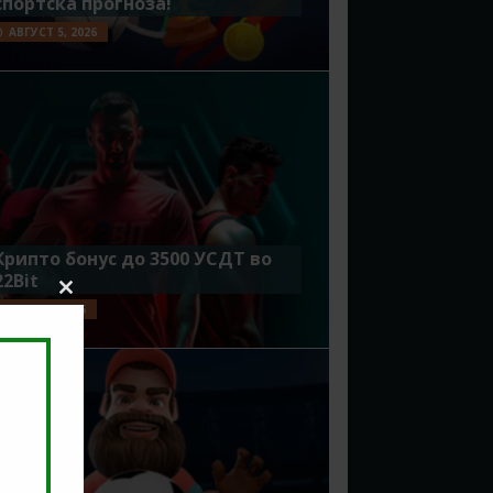
спортска прогноза!
АВГУСТ 5, 2026
Крипто бонус до 3500 УСДТ во
22Bit
Close
ЈУЛИ 29, 2026
this
module