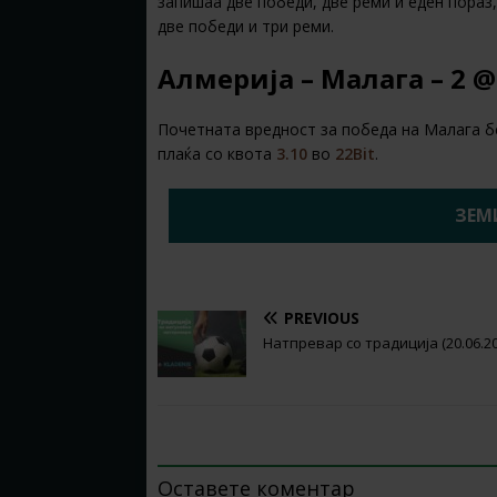
запишаа две победи, две реми и еден пораз
две победи и три реми.
Алмерија – Малага – 2 @ 
Почетната вредност за победа на Малага бе
плаќа со квота
3.10
во
22Bit
.
ЗЕМИ
PREVIOUS
Натпревар со традиција (20.06.20
BE THE FIRST TO COMMENT
Оставете коментар