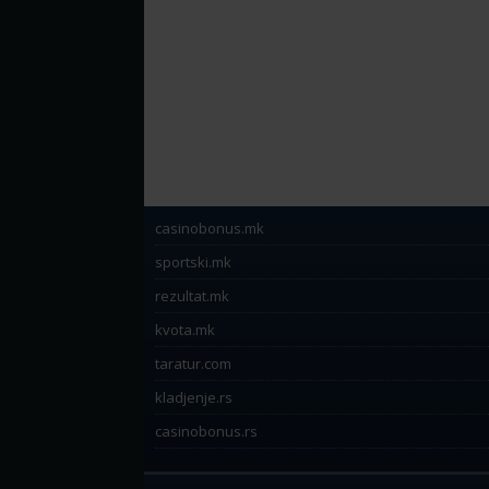
casinobonus.mk
sportski.mk
rezultat.mk
kvota.mk
taratur.com
kladjenje.rs
casinobonus.rs