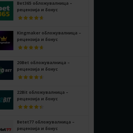
Bet365 обложувалница –
рецензија и бонус
Kingmaker обложувалница –
рецензија и бонус
20Bet обложувалница –
рецензија и бонус
22Bit обложувалница –
рецензија и бонус
Betet77 обложувалница –
рецензија и бонус