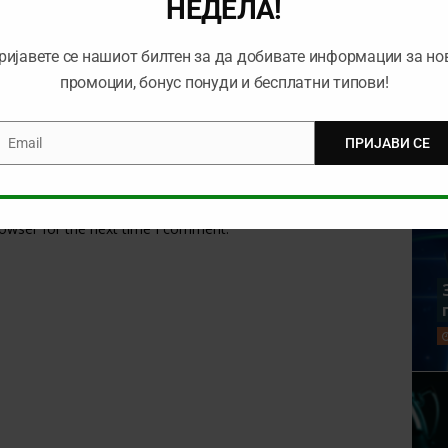
НЕДЕЛА!
ријавете се нашиот билтен за да добивате информации за но
промоции, бонус понуди и бесплатни типови!
Email
ПРИЈАВИ СЕ
mail
rowser for the next time I comment.