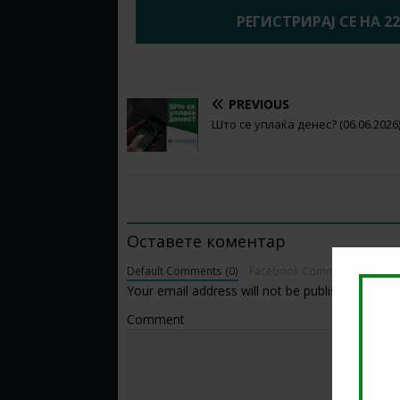
РЕГИСТРИРАЈ СЕ НА 2
PREVIOUS
Што се уплаќа денес? (06.06.2026
BE THE FIRST TO COMMENT
Оставете коментар
Default Comments (0)
Facebook Comments
Your email address will not be published.
Comment