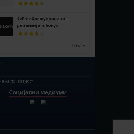
1xBit обложувалница –
рецензија и бонус
Next »
т
ка на приватност
Социјални медиуми