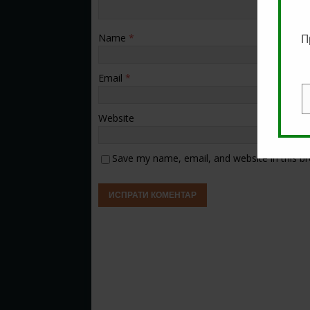
Name
*
П
Email
*
E
Website
Save my name, email, and website in this b