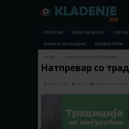
ПОЧЕТНА
ТИКЕТ НА ДЕНОТ
ТИП НА
БОНУСИ ЗА КЛАДЕЊЕ
КАЗИНО ИГРИ
HOME
АНАЛИЗА НА НАТПРЕВАРИ
Н
Натпревар со тради
јуни 6, 2026
Viktor
Анализа на натп