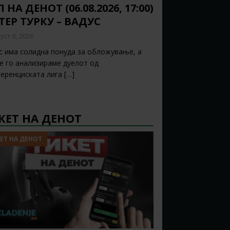
 НА ДЕНОТ (06.08.2026, 17:00)
ТЕР ТУРКУ – ВАДУС
уст 6, 2026
с има солидна понуда за обложување, а
ќе го анализираме дуелот од
еренциската лига
[…]
КЕТ НА ДЕНОТ
ЕТ НА ДЕНОТ