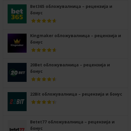
Bet365 обложувалница – рецензија и
бонус
Kingmaker обложувалница – рецензија и
бонус
20Bet обложувалница – рецензија и
бонус
22Bit обложувалница – рецензија и бонус
Betet77 обложувалница – рецензија и
бонус