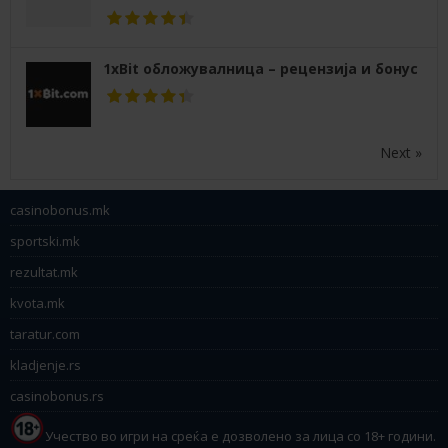
1xBit обложувалница – рецензија и бонус
Next »
casinobonus.mk
sportski.mk
rezultat.mk
kvota.mk
taratur.com
kladjenje.rs
casinobonus.rs
Учество во игри на среќа е дозволено за лица со 18+ години.