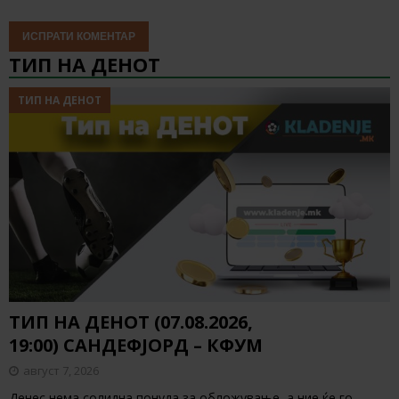
ТИП НА ДЕНОТ
ТИП НА ДЕНОТ
ТИП НА ДЕНОТ (07.08.2026,
19:00) САНДЕФЈОРД – КФУМ
август 7, 2026
Денес нема солидна понуда за обложување, а ние ќе го