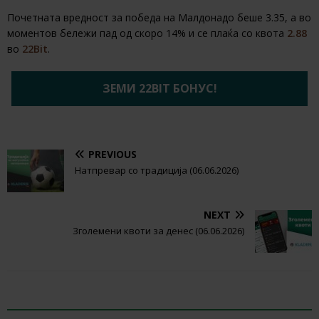
Почетната вредност за победа на Малдонадо беше 3.35, а во
моментов бележи пад од скоро 14% и се плаќа со квота
2.88
во
22Bit
.
ЗЕМИ 22BIT БОНУС!
PREVIOUS
Натпревар со традиција (06.06.2026)
NEXT
Зголемени квоти за денес (06.06.2026)
BE THE FIRST TO COMMENT