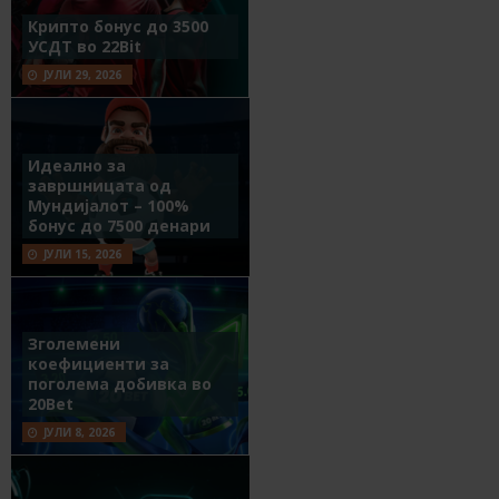
Крипто бонус до 3500
УСДТ во 22Bit
ЈУЛИ 29, 2026
Идеално за
завршницата од
Мундијалот – 100%
бонус до 7500 денари
ЈУЛИ 15, 2026
Зголемени
коефициенти за
поголема добивка во
20Bet
ЈУЛИ 8, 2026