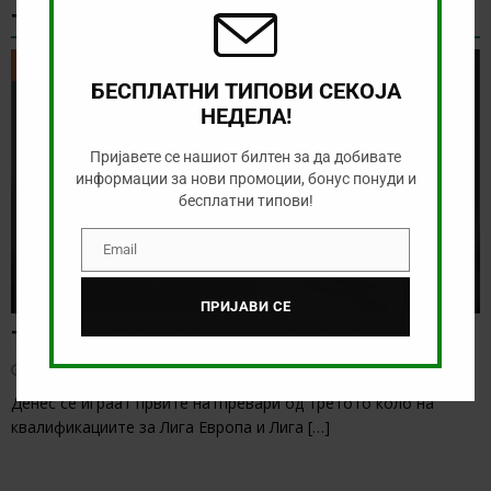
ТИКЕТ НА ДЕНОТ
ТИКЕТ НА ДЕНОТ
БЕСПЛАТНИ ТИПОВИ СЕКОЈА
НЕДЕЛА!
Пријавете се нашиот билтен за да добивате
информации за нови промоции, бонус понуди и
бесплатни типови!
Email
Email
ПРИЈАВИ СЕ
Тикет на денот (четврток, 06.08.2026)
август 6, 2026
Денес се играат првите натпревари од третото коло на
квалификациите за Лига Европа и Лига
[…]