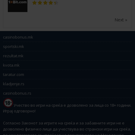
Next »
casinobonus.mk
sportski.mk
rezultat.mk
kvota.mk
taratur.com
kladjenje.rs
casinobonus.rs
Учество во игри на среќа е дозволено за лица со 18+ години.
Играј одговорно!
Согласно Законот за игрите на среќа и за забавните игри не е
дозволено физичко лице да учествува во странски игри на среќа,