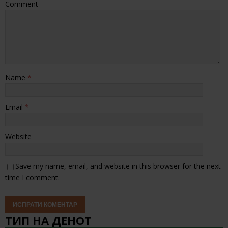
Comment
Name
*
Email
*
Website
Save my name, email, and website in this browser for the next
time I comment.
ТИП НА ДЕНОТ