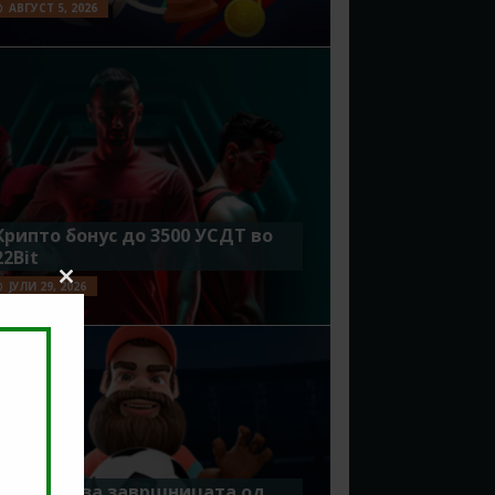
АВГУСТ 5, 2026
Крипто бонус до 3500 УСДТ во
22Bit
ЈУЛИ 29, 2026
Close
this
module
Идеално за завршницата од