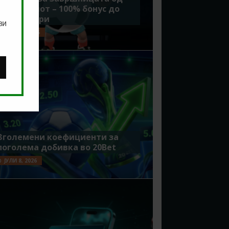
Мундијалот – 100% бонус до
7500 денари
ви
ЈУЛИ 15, 2026
Зголемени коефициенти за
поголема добивка во 20Bet
ЈУЛИ 8, 2026