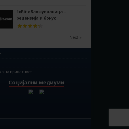
1xBit обложувалница –
рецензија и бонус
Next »
т
ка на приватност
Социјални медиуми