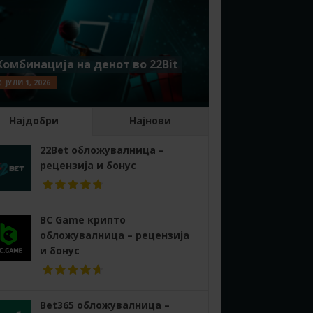
Комбинација на денот во 22Bit
ЈУЛИ 1, 2026
Најдобри
Најнови
22Bet обложувалница –
рецензија и бонус
BC Game крипто
обложувалница – рецензија
и бонус
Bet365 обложувалница –