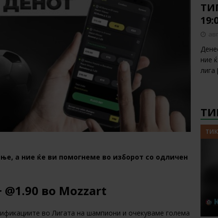
ТИП
19:
авг
Дене
ние 
лига
ТИ
ТИК
ње, а ние ќе ви помогнеме во изборот со одличен
 @1.90 во Mozzart
алификациите во Лигата на шампиони и очекуваме голема