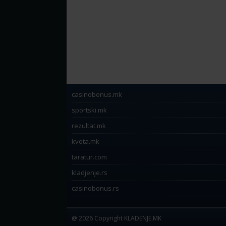
casinobonus.mk
sportski.mk
rezultat.mk
kvota.mk
taratur.com
kladjenje.rs
casinobonus.rs
@ 2026 Copyright KLADENJE.MK