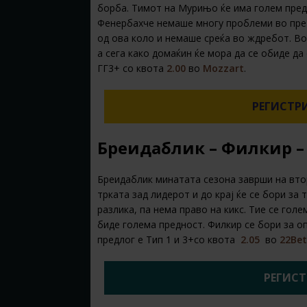
борба. Тимот на Мурињо ќе има голем пред
Фенербахче немаше многу проблеми во прет
од ова коло и немаше среќа во ждребот. Во
а сега како домаќин ќе мора да се обиде д
ГГ3+ со квота
2.00
во
Mozzart
.
РЕГИСТРИ
Бреидаблик – Филкир – 1
Бреидаблик минатата сезона заврши на вто
трката зад лидерот и до крај ќе се бори за 
разлика, па нема право на кикс. Тие се гол
биде голема предност. Филкир се бори за о
предлог е Тип 1 и 3+со квота
2.05
во
22Bet
РЕГИСТ