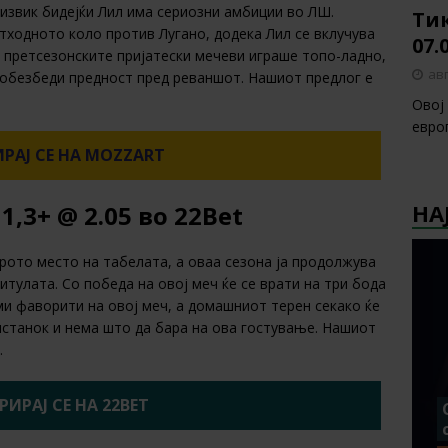
извик бидејќи Лил има сериозни амбиции во ЛШ.
Тик
ходното коло против Лугано, додека Лил се вклучува
07.
 претсезонските пријатески мечеви играше топо-ладно,
авг
а обезбеди предност пред реваншот. Нашиот предлог е
Овој
европ
РАЈ СЕ НА MOZZART
НА
,3+ @ 2.05 во 22Bet
рото место на табелата, а оваа сезона ја продолжува
титулата. Со победа на овој меч ќе се врати на три бода
еми фаворити на овој меч, а домашниот терен секако ќе
пстанок и нема што да бара на ова гостување. Нашиот
.
РИРАЈ СЕ НА 22BET