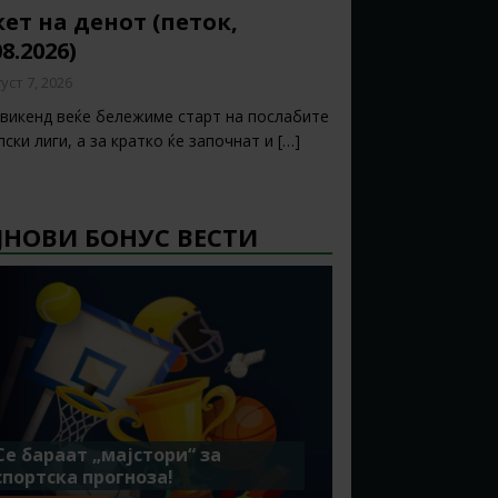
ет на денот (петок,
08.2026)
уст 7, 2026
 викенд веќе бележиме старт на послабите
ски лиги, а за кратко ќе започнат и
[…]
ЈНОВИ БОНУС ВЕСТИ
Се бараат „мајстори“ за
спортска прогноза!