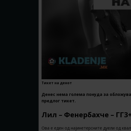
Тикет на денот
Денес нема голема понуда за обложува
предлог тикет.
Лил – Фенербахче – ГГ3+
Ова е еден од најинетерсните дуели од кв