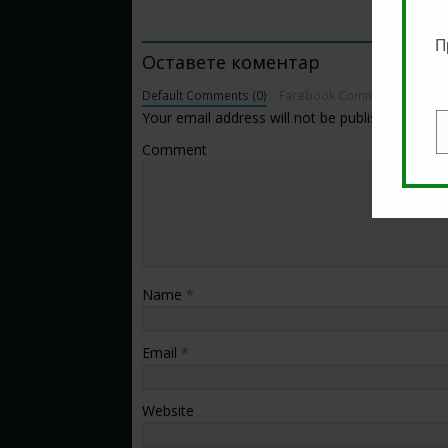
BE THE FIRST TO COMMENT
П
Оставете коментар
Default Comments (0)
Facebook Comments
Your email address will not be published.
E
Comment
Name
*
Email
*
Website