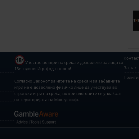
Контак
Учество во игри на среќа е дозволено за лица со
За нас
18+ години. Играј одговорно!
Полити
Согласно Законот за игрите на среќа и за забавните
игри не е дозволено физичко лице да учествува во
странски игри на среќа, во кои влоговите се уплаќаат
на територијата на Македонија.