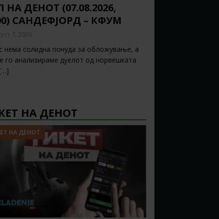
 НА ДЕНОТ (07.08.2026,
00) САНДЕФЈОРД – КФУМ
уст 7, 2026
с нема солидна понуда за обложување, а
ќе го анализираме дуелот од норвешката
[…]
КЕТ НА ДЕНОТ
ЕТ НА ДЕНОТ