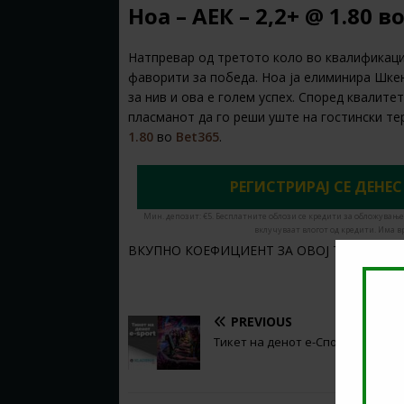
Ноа – АЕК – 2,2+ @ 1.80 в
Натпревар од третото коло во квалификаци
фаворити за победа. Ноа ја елиминира Шкенд
за нив и ова е голем успех. Според квалите
пласманот да го реши уште на гостински тер
1.80
во
Bet365
.
РЕГИСТРИРАЈ СЕ ДЕНЕС
Мин. депозит: €5. Бесплатните облози се кредити за обложување
вклучуваат влогот од кредити. Има в
ВКУПНО КОЕФИЦИЕНТ ЗА ОВОЈ ТИКЕТ ВО
PREVIOUS
Тикет на денот е-Спорт (05.08.20