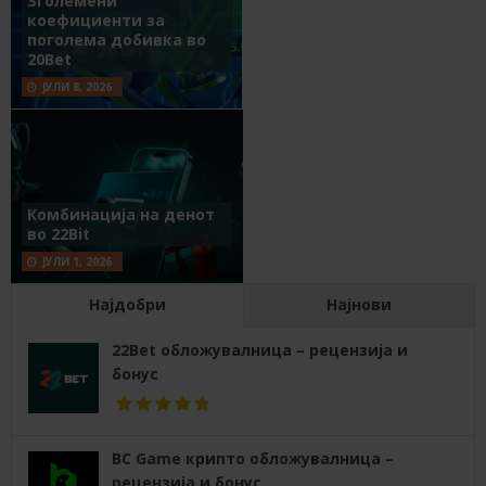
Зголемени
коефициенти за
поголема добивка во
20Bet
ЈУЛИ 8, 2026
Комбинација на денот
во 22Bit
ЈУЛИ 1, 2026
Најдобри
Најнови
22Bet обложувалница – рецензија и
бонус
BC Game крипто обложувалница –
рецензија и бонус