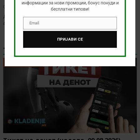
информации за нови промоции, бонус понуди и
август 9, 2026
бесплатни типови!
Денес има солидна понуда за обложување, а ние ќе го
анализираме дуелот од српската Суперлига
[…]
Email
Email
ПРИЈАВИ СЕ
ТИКЕТ НА ДЕНОТ
ТИКЕТ НА ДЕНОТ