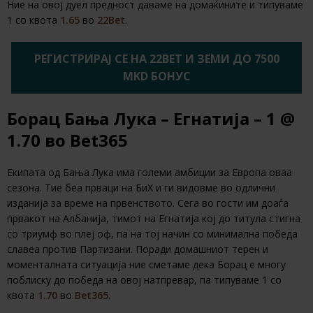
Ние на овој дуел предност даваме на домаќините и типуваме
1 со квота
1.65
во
22Bet
.
РЕГИСТРИРАЈ СЕ НА 22BET И ЗЕМИ ДО 7500
MKD БОНУС
Борац Бања Лука – Егнатија – 1 @
1.70 во Bet365
Екипата од Бања Лука има големи амбиции за Европа оваа
сезона. Тие беа прваци на БиХ и ги видовме во одлични
изданија за време на првенството. Сега во гости им доаѓа
првакот на Албанија, тимот на Егнатија кој до титула стигна
со триумф во плеј оф, па на тој начин со минимална победа
славеа против Партизани. Поради домашниот терен и
моменталната ситуација ние сметаме дека Борац е многу
поблиску до победа на овој натпревар, па типуваме 1 со
квота
1.70
во
Bet365
.