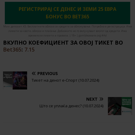
РЕГИСТРИРАЈ СЕ ДЕНЕС И ЗЕМИ 25 ЕВРА
БОНУС ВО BET365
Мин. депозит: €5. Бесплатните облози се кредити за обложување. Потребна е регистрација. Има
лимити за квоти, облози и плаќање. Добивките не го вклучуваат влогот од кредити. Има
временски лимити и правила. | 18+ | gambleaware.org #Ad
ВКУПНО КОЕФИЦИЕНТ ЗА ОВОЈ ТИКЕТ ВО
Bet365
:
7.15
PREVIOUS
Тикет на денот е-Спорт (10.07.2024)
NEXT
Што се уплаќа денес? (10.07.2024)
BE THE FIRST TO COMMENT