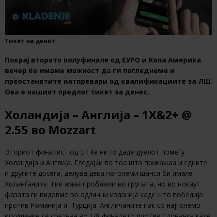
Тикет на денот
Покрај второто полуфинале од ЕУРО и Копа Америка
вечер ќе имаме можност да ги погледнеме и
преостанатите натпревари од квалификациите за ЛШ.
Ова е нашиот предлог тикет за денес.
Холандија – Англија – 1Х&2+ @
2.55 во Mozzart
Вториот финалист од ЕП ќе ни го даде дуелот помеѓу
Холандија и Англија. Гледајќи по тоа што прикажаа и едните
и другите досега, делува дека поголеми шанси би имале
Холанѓаните. Тие имаа проблеми во групата, но во нокаут
фазата ги видовме во одлични изданија каде што победија
против Романија и Турција. Англичаните пак со најголемо
искушение се сретнаа во 1/8 финалето против Словачка каде