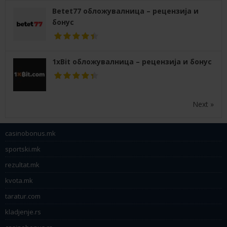
Betet77 обложувалница – рецензија и
бонус
1xBit обложувалница – рецензија и бонус
Next »
casinobonus.mk
sportski.mk
rezultat.mk
kvota.mk
taratur.com
kladjenje.rs