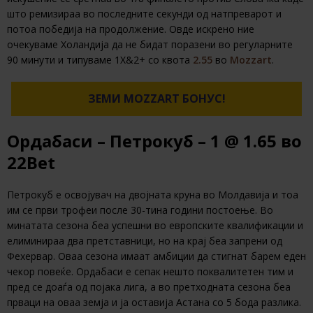
што ремизираа во последните секунди од натпреварот и
потоа победија на продолжение. Овде искрено ние
очекуваме Холандија да не бидат поразени во регуларните
90 минути и типуваме 1Х&2+ со квота
2.55
во
Mozzart
.
ЗЕМИ MOZZART БОНУС!
Ордабаси – Петрокуб – 1 @ 1.65 во
22Bet
Петрокуб е освојувач на двојната круна во Молдавија и тоа
им се први трофеи после 30-тина години постоење. Во
минатата сезона беа успешни во европските квалификации и
елиминираа два претставници, но на крај беа запрени од
Фехервар. Оваа сезона имаат амбиции да стигнат барем еден
чекор повеќе. Ордабаси е сепак нешто поквалитетен тим и
пред се доаѓа од појака лига, а во претходната сезона беа
прваци на оваа земја и ја оставија Астана со 5 бода разлика.