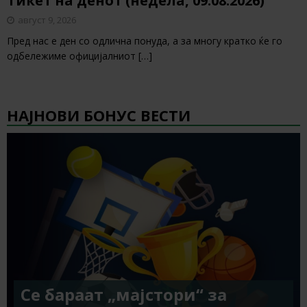
Тикет на денот (недела, 09.08.2026)
август 9, 2026
Пред нас е ден со одлична понуда, а за многу кратко ќе го
одбележиме официјалниот
[…]
НАЈНОВИ БОНУС ВЕСТИ
Се бараат „мајстори“ за