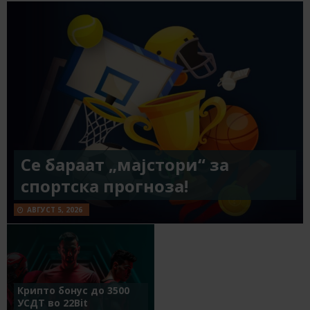
Се бараат „мајстори“ за
спортска прогноза!
АВГУСТ 5, 2026
Крипто бонус до 3500
УСДТ во 22Bit