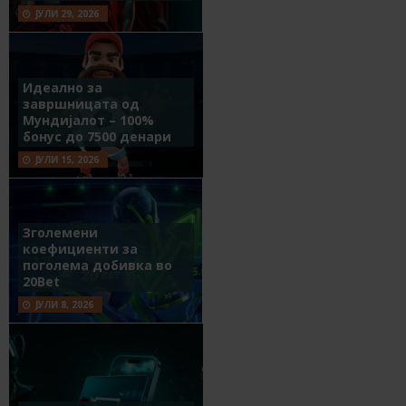
ЈУЛИ 29, 2026
Идеално за
завршницата од
Мундијалот – 100%
бонус до 7500 денари
ЈУЛИ 15, 2026
Зголемени
коефициенти за
поголема добивка во
20Bet
ЈУЛИ 8, 2026