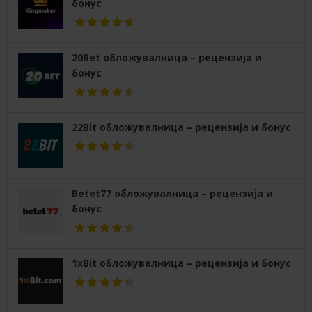
бонус
20Bet обложувалница – рецензија и
бонус
22Bit обложувалница – рецензија и бонус
Betet77 обложувалница – рецензија и
бонус
1xBit обложувалница – рецензија и бонус