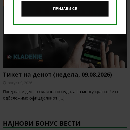
ТИКЕТ НА ДЕНОТ
ПРИЈАВИ СЕ
Тикет на денот (недела, 09.08.2026)
август 9, 2026
Пред нас е ден со одлична понуда, а за многу кратко ќе го
одбележиме официјалниот
[…]
НАЈНОВИ БОНУС ВЕСТИ