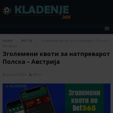
HOME
ВЕСТИ
Зголемени квоти за натпреварот Полска –
Австрија
Зголемени квоти за натпреварот
Полска – Австрија
јуни 21, 2024
Viktor