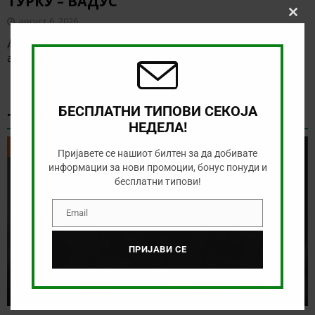
ТУРКУ – ВАДУС
август 6, 2026
Clos
this
Денес има солидна понуда за обложување, а ние ќе го
modu
анализираме дуелот од Конференциската лига
[…]
БЕСПЛАТНИ ТИПОВИ СЕКОЈА
ТИКЕТ НА ДЕНОТ
НЕДЕЛА!
ТИКЕТ НА ДЕНОТ
Пријавете се нашиот билтен за да добивате
информации за нови промоции, бонус понуди и
бесплатни типови!
Email
Email
ПРИЈАВИ СЕ