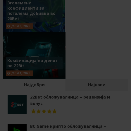
Зголемени
коефициенти за
поголема добивка во
20Bet
ЈУЛИ 8, 2026
Комбинација на денот
во 22Bit
ЈУЛИ 1, 2026
Најдобри
Најнови
22Bet обложувалница – рецензија и
бонус
BC Game крипто обложувалница –