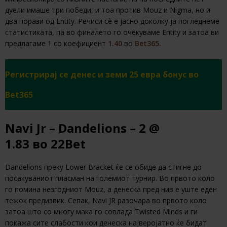
дуели имаше три победи, и тоа против Mouz и Nigma, но и
два порази од Entity. Речиси сè е јасно доколку ја погледнеме
статистиката, па во финалето го очекуваме Entity и затоа ви
предлагаме 1 со коефициент
1.40
во
Bet365.
Регистрирај се денес и земи 25 евра бонус во
Bet365
Navi Jr – Dandelions – 2 @
1.83 во 22Bet
Dandelions преку Lower Bracket ќе се обиде да стигне до
посакуваниот пласман на големиот турнир. Во првото коло
го помина незгодниот Mouz, а денеска пред нив е уште еден
тежок предизвик. Сепак, Navi JR разочара во првото коло
затоа што со многу мака го совлада Twisted Minds и ги
покажа сите слабости кои денеска најверојатно ќе бидат