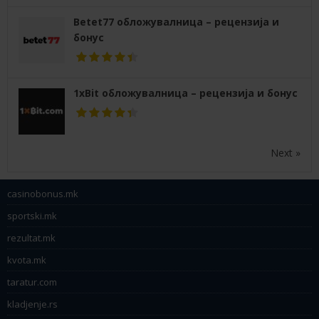
Betet77 обложувалница – рецензија и
бонус
1xBit обложувалница – рецензија и бонус
Next »
casinobonus.mk
sportski.mk
rezultat.mk
kvota.mk
taratur.com
kladjenje.rs