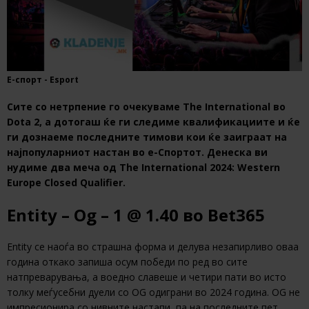
Е-спорт - Esport
Сите со нетрпение го очекуваме The International во
Dota 2, а дотогаш ќе ги следиме квалификациите и ќе
ги дознаеме последните тимови кои ќе заиграат на
најпопуларниот настан во е-Спортот. Денеска ви
нудиме два меча од The International 2024: Western
Europe Closed Qualifier.
Entity – Og – 1 @ 1.40 во Bet365
Entity се наоѓа во страшна форма и делува незапирливо оваа
година откако запиша осум победи по ред во сите
натпреварувања, а воедно славеше и четири пати во исто
толку меѓусебни дуели со OG одиграни во 2024 година. OG не
импресионира со нивните настапи, па на последните пет