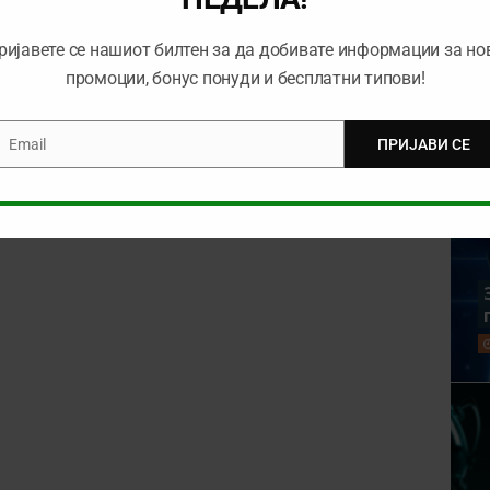
ријавете се нашиот билтен за да добивате информации за но
промоции, бонус понуди и бесплатни типови!
rowser for the next time I comment.
Email
ПРИЈАВИ СЕ
mail