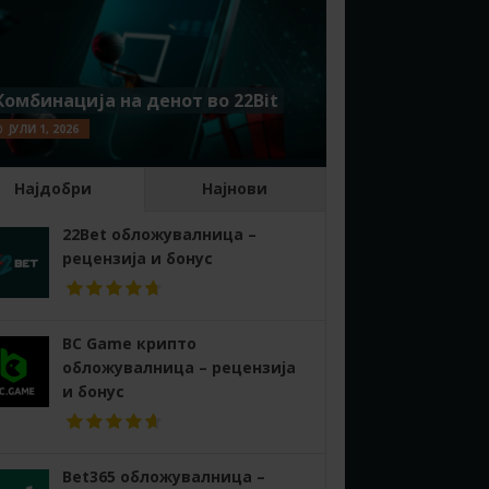
Комбинација на денот во 22Bit
ЈУЛИ 1, 2026
Најдобри
Најнови
22Bet обложувалница –
рецензија и бонус
BC Game крипто
обложувалница – рецензија
и бонус
Bet365 обложувалница –