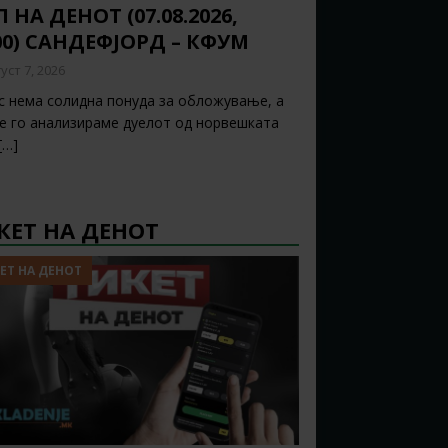
 НА ДЕНОТ (07.08.2026,
00) САНДЕФЈОРД – КФУМ
уст 7, 2026
с нема солидна понуда за обложување, а
ќе го анализираме дуелот од норвешката
[…]
КЕТ НА ДЕНОТ
ЕТ НА ДЕНОТ