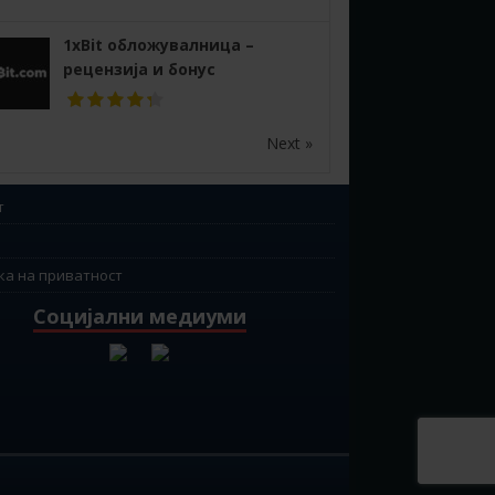
1xBit обложувалница –
рецензија и бонус
Next »
т
ка на приватност
Социјални медиуми