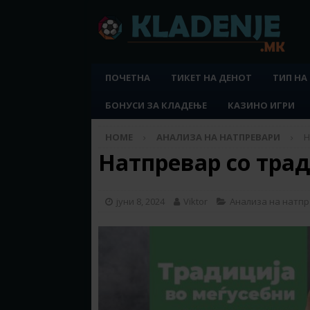
ПОЧЕТНА
ТИКЕТ НА ДЕНОТ
ТИП НА
БОНУСИ ЗА КЛАДЕЊЕ
КАЗИНО ИГРИ
HOME
АНАЛИЗА НА НАТПРЕВАРИ
Н
Натпревар со тради
јуни 8, 2024
Viktor
Анализа на натп