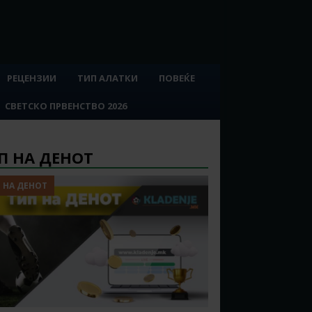
РЕЦЕНЗИИ
ТИП АЛАТКИ
ПОВЕЌЕ
СВЕТСКО ПРВЕНСТВО 2026
П НА ДЕНОТ
 НА ДЕНОТ