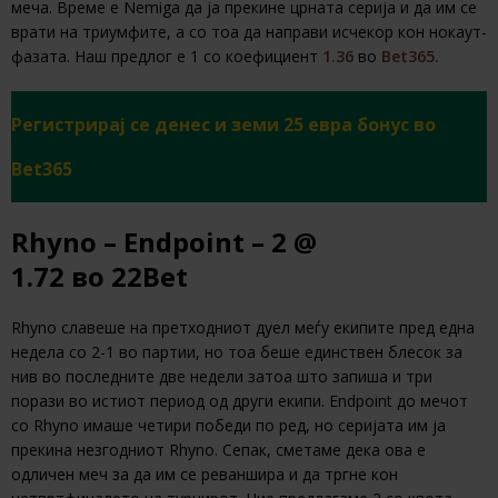
меча. Време е Nemiga да ја прекине црната серија и да им се
врати на триумфите, а со тоа да направи исчекор кон нокаут-
фазата. Наш предлог е 1 со коефициент
1.36
во
Bet365.
Регистрирај се денес и земи 25 евра бонус во
Bet365
Rhyno – Endpoint – 2 @
1.72 во 22Bet
Rhyno славеше на претходниот дуел меѓу екипите пред една
недела со 2-1 во партии, но тоа беше единствен блесок за
нив во последните две недели затоа што запиша и три
порази во истиот период од други екипи. Endpoint до мечот
со Rhyno имаше четири победи по ред, но серијата им ја
прекина незгодниот Rhyno. Сепак, сметаме дека ова е
одличен меч за да им се реваншира и да тргне кон