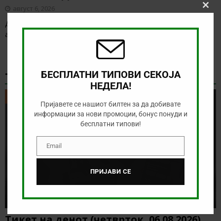
август 6, 2026
Clos
this
Денес има солидна понуда за обложување, а ние ќе го
modu
анализираме дуелот од Конференциската лига
[…]
БЕСПЛАТНИ ТИПОВИ СЕКОЈА
ТИКЕТ НА ДЕНОТ
НЕДЕЛА!
ТИКЕТ НА ДЕНОТ
Пријавете се нашиот билтен за да добивате
информации за нови промоции, бонус понуди и
бесплатни типови!
Email
Email
ПРИЈАВИ СЕ
Тикет на денот (четврток, 06.08.2026)