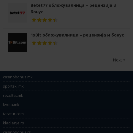
Betet77 обложувалница – рецензија и
бонус
1xBit обложувалница – рецензија и бонус
Next »
casinobonus.mk
sportski.mk
rezultat.mk
kvota.mk
taratur.com
kladjenje.rs
casinobonus.rs