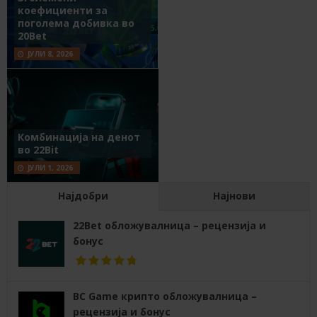
коефициенти за
поголема добивка во
20Bet
ЈУЛИ 8, 2026
Комбинација на денот
во 22Bit
ЈУЛИ 1, 2026
Најдобри
Најнови
22Bet обложувалница – рецензија и
бонус
BC Game крипто обложувалница –
рецензија и бонус