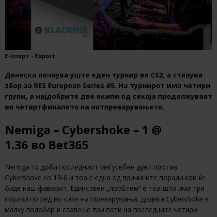
Е-спорт - Esport
Денеска почнува уште еден турнир во CS2, а станува
збор за RES European Series #5. На турнирот има четири
групи, а најдобрите две екипи од секоја продолжуваат
во четвртфиналето на натпреварувањето.
Nemiga – Cybershoke – 1 @
1.36 во Bet365
Nemiga го доби последниот меѓусебен дуел против
Cybershoke со 13-6 и тоа е една од причините поради кои ќе
биде наш фаворит. Единствен „проблем“ е тоа што има три
порази по ред во сите натпреварувања, додека Cybershoke е
малку подобар и славеше три пати на последните четири