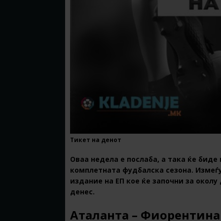
Тикет на денот
Оваа недела е послаба, а така ќе биде
комплетната фудбалска сезона. Измеѓ
издание на ЕП кое ќе започни за околу
денес.
Аталанта – Фиорентина –