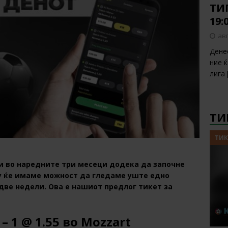
ТИП
19:
авг
Дене
ние 
лига
ТИ
ТИК
 и во наредните три месеци додека да започне
у ќе имаме можност да гледаме уште едно
 две недели. Ова е нашиот предлог тикет за
 1 @ 1.55 во Mozzart