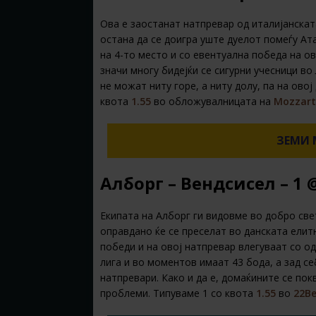
Ова е заостанат натпревар од италијанскат
остана да се доигра уште дуелот помеѓу А
на 4-то место и со евентуална победа на ов
значи многу бидејќи се сигурни учесници во
не можат ниту горе, а ниту долу, па на ово
квота
1.55
во обложувалницата на
Mozzart
ЗЕМИ 
Алборг – Вендсисел – 1 @
Екипата на Алборг ги видовме во добро све
оправдано ќе се преселат во данската елит
победи и на овој натпревар влегуваат со о
лига и во моментов имаат 43 бода, а зад с
натпревари. Како и да е, домаќините се по
проблеми. Типуваме 1 со квота
1.55
во
22Be