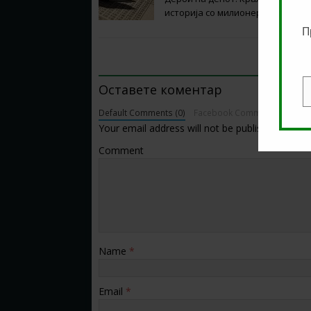
историја со милионерски потпис
П
BE THE FIRST TO COMMENT
Оставете коментар
E
Default Comments (0)
Facebook Comments
Your email address will not be published.
Comment
Name
*
Email
*