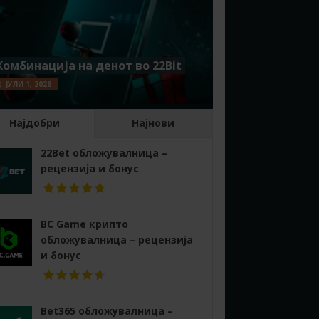
Комбинација на денот во 22Bit
ЈУЛИ 1, 2026
Најдобри
Најнови
22Bet обложувалница –
рецензија и бонус
BC Game крипто
обложувалница – рецензија
и бонус
Bet365 обложувалница –