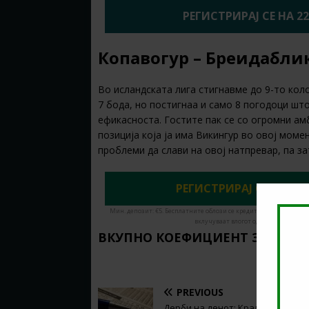
РЕГИСТРИРАЈ СЕ НА 2
Копавогур – Бреидаблик 
Во исландската лига стигнавме до 9-то кол
7 бода, но постигнаа и само 8 погодоци шт
ефикасноста. Гостите пак се со огромни амб
позиција која ја има Викингур во овој мом
проблеми да слави на овој натпревар, па з
РЕГИСТРИРАЈ СЕ ДЕНЕС
Мин. депозит: €5. Бесплатните облози се кредити за обложување
вклучуваат влогот од кредити. Има в
ВКУПНО КОЕФИЦИЕНТ ЗА ОВОЈ
PREVIOUS
Дерби на денот: Кралска рутина