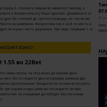
Тик
а Серија А. Сезоната заврши во минатиот викенд, а
07.
таланта и Фиорентина кој беше одложен. Домаќините се
авг
ој дуел би стигнале до третата позиција, но тоа не им
 Лигата на шампиони. Фиорентина пак е на 8-то место и
Овој
ј дуел ќе играат чисто формално. Ние овде типуваме 1 со
европ
.
MOZZART БОНУС!
НА
 1.55 во 22Bet
тло оваа сезона, па сега може да кажеме дека
на лига. Во последните два натпревари запишаа две
длично расположение. Вендсисел ќе остане во втората
ебе три порази и едно реми во последните четири
квалитетни, па очекуваме да победат без поголеми
t
.