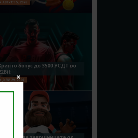
АВГУСТ 5, 2026
Крипто бонус до 3500 УСДТ во
22Bit
ЈУЛИ 29, 2026
Close
this
module
Идеално за завршницата од