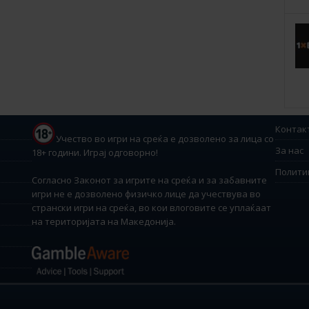
Контак
Учество во игри на среќа е дозволено за лица со
За нас
18+ години. Играј одговорно!
Полити
Согласно Законот за игрите на среќа и за забавните
игри не е дозволено физичко лице да учествува во
странски игри на среќа, во кои влоговите се уплаќаат
на територијата на Македонија.