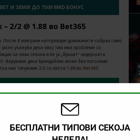
2BET И ЗЕМИ ДО 7500 MKD БОНУС
– 2/2 @ 1.88 во Bet365
о. После 8 изиграни натпревари домаќините собраа само
о јасно укажува дека овој тим има проблеми со
иции за оваа сезона и ќе ја „бркаат“ лидерската
ент. Веруваме дека Бреидаблик може без поголеми
атоа ние типуваме 2/2 со квота
1.88
во
Bet365
.
 И ЗЕМИ 25 ЕВРА БОНУС ВО BET365
. Потребна е регистрација. Има лимити за квоти, облози и плаќање. Добивките не го
ременски лимити и правила. | 18+ | gambleaware.org #Ad
 ТИКЕТ ВО
Bet365
:
4.51
БЕСПЛАТНИ ТИПОВИ СЕКОЈА
NEXT
НЕДЕЛА!
 или
Што се уплаќа денес? (02.06.2024)