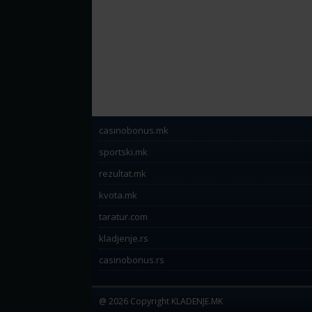
casinobonus.mk
sportski.mk
rezultat.mk
kvota.mk
taratur.com
kladjenje.rs
casinobonus.rs
@ 2026 Copyright KLADENJE.MK