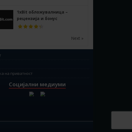
1xBit обложувалница –
рецензија и бонус
Next »
т
ка на приватност
Социјални медиуми