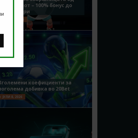
Мундијалот – 100% бонус до
7500 денари
ви
ЈУЛИ 15, 2026
Зголемени коефициенти за
поголема добивка во 20Bet
ЈУЛИ 8, 2026