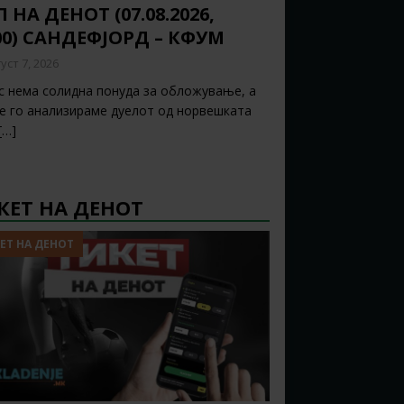
 НА ДЕНОТ (07.08.2026,
00) САНДЕФЈОРД – КФУМ
уст 7, 2026
с нема солидна понуда за обложување, а
ќе го анализираме дуелот од норвешката
[…]
КЕТ НА ДЕНОТ
ЕТ НА ДЕНОТ