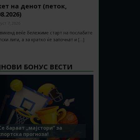
ет на денот (петок,
08.2026)
уст 7, 2026
 викенд веќе бележиме старт на послабите
ски лиги, а за кратко ќе започнат и
[…]
ЈНОВИ БОНУС ВЕСТИ
Се бараат „мајстори“ за
спортска прогноза!