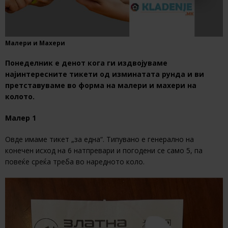
Малери и Махери
Понеделник е денот кога ги издвојуваме
најинтересните тикети од изминатата рунда и ви
претставуваме во форма на малери и махери на
колото.
Малер 1
Овде имаме тикет „за една“. Типувано е генерално на
конечен исход на 6 натпревари и погодени се само 5, па
повеќе среќа треба во наредното коло.