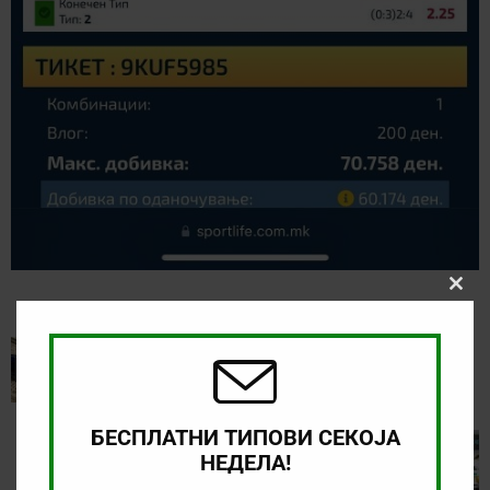
Clos
this
modu
PREVIOUS
Зголемени квоти за натпреварот Фортуна
Дизелдорф – Бохум
БЕСПЛАТНИ ТИПОВИ СЕКОЈА
NEXT
НЕДЕЛА!
ТИП НА ДЕНОТ (28.05.2024, 20:00) СТАРТ – СОНГДАЛ