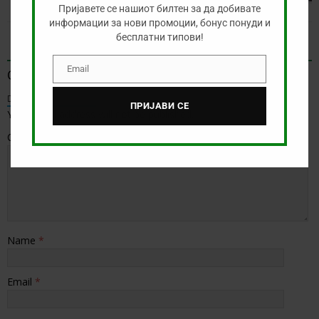
Пријавете се нашиот билтен за да добивате
информации за нови промоции, бонус понуди и
бесплатни типови!
BE THE FIRST TO COMMENT
Email
Оставете коментар
Email
Default Comments (0)
Facebook Comments
ПРИЈАВИ СЕ
Your email address will not be published.
Comment
Name
*
Email
*