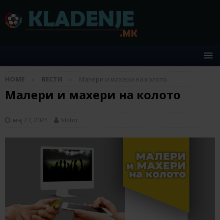
HOME
ВЕСТИ
Малери и махери на колото
Малери и махери на колото
мај 27, 2024
Viktor