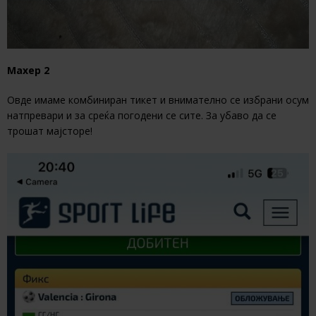
Махер 2
Овде имаме комбиниран тикет и внимателно се избрани осум
натпревари и за среќа погодени се сите. За убаво да се
трошат мајсторе!