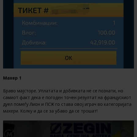
Махер 1
Браво мајсторе. Уплатата и добивката не се познати, но
самиот факт дека е погоден точен резултат на францускиот
дуел помеѓу Лион и ПСЖ го става овој играч во категоријата
махери. Колку и да се за убаво да се трошат!