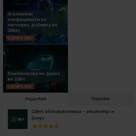
Зголемени
коефициенти за
поголема добивка во
20Bet
ЈУЛИ 8, 2026
Комбинација на денот
во 22Bit
ЈУЛИ 1, 2026
Најдобри
Најнови
22Bet обложувалница – рецензија и
бонус