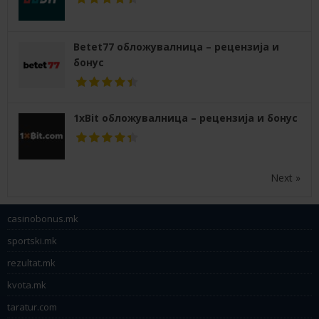
Betet77 обложувалница – рецензија и
бонус
1xBit обложувалница – рецензија и бонус
Next »
casinobonus.mk
sportski.mk
rezultat.mk
kvota.mk
taratur.com