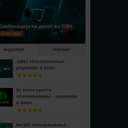
Комбинација на денот во 22Bit
ЈУЛИ 1, 2026
Најдобри
Најнови
22Bet обложувалница –
рецензија и бонус
BC Game крипто
обложувалница – рецензија
и бонус
Bet365 обложувалница –