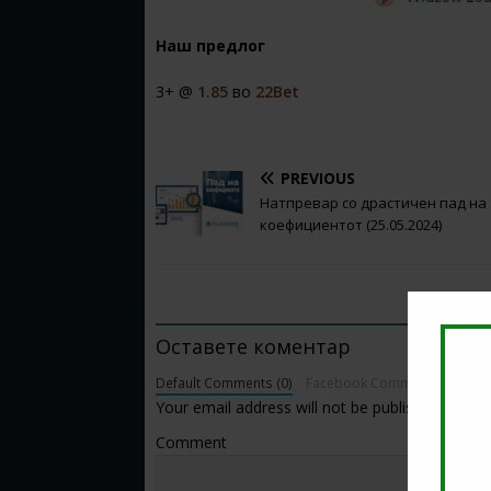
Наш предлог
3+ @
1.85
во
22Bet
PREVIOUS
Натпревар со драстичен пад на
коефициентот (25.05.2024)
BE THE FIRST TO COMMENT
Оставете коментар
Default Comments (0)
Facebook Comments
Your email address will not be published.
Comment