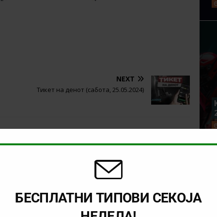
NEXT
Тикет на денот (сабота, 25.05.2024)
БЕСПЛАТНИ ТИПОВИ СЕКОЈА
НЕДЕЛА!