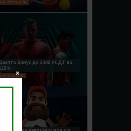
АВГУСТ 5, 2026
Крипто бонус до 3500 УСДТ во
22Bit
ЈУЛИ 29, 2026
Close
this
module
Идеално за завршницата од