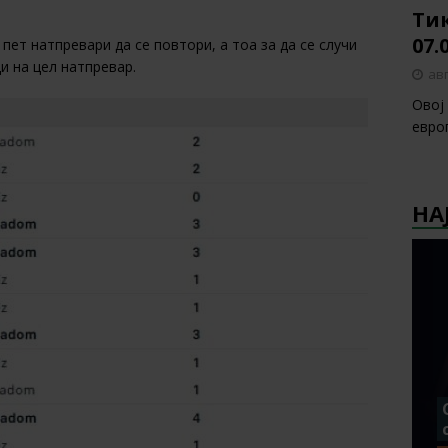
Тик
07.
ет натпревари да се повтори, а тоа за да се случи
и на цел натпревар.
авг
Овој
европ
НА