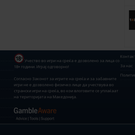
Контак
Учество во игри на среќа е дозволено за лица со
За нас
18+ години. Играј одговорно!
Полити
Согласно Законот за игрите на среќа и за забавните
игри не е дозволено физичко лице да учествува во
странски игри на среќа, во кои влоговите се уплаќаат
на територијата на Македонија.