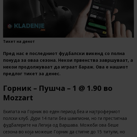
Тикет на денот
Пред нас е последниот фудбалски викенд со полна
понуда за оваа сезона. Некои првенства завршуваат, а
некои продолжуваат да играат бараж. Ова е нашиот
предлог тикет за денес.
Горник – Пушча – 1 @ 1.90 во
Mozzart
Екипата на Горник во еден период беа и најтрофејниот
полски клуб. Дури 14 пати беа шампиони, но ги престигнаа
фудбалерите на Легија од Варшава. Можеби ова беше
сезона во која можеше Горник да стигне до 15 титули, но