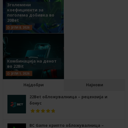
Зголемени
коефициенти за
поголема добивка во
20Bet
ЈУЛИ 8, 2026
Комбинација на денот
во 22Bit
ЈУЛИ 1, 2026
Најдобри
Најнови
22Bet обложувалница – рецензија и
бонус
BC Game крипто обложувалница –