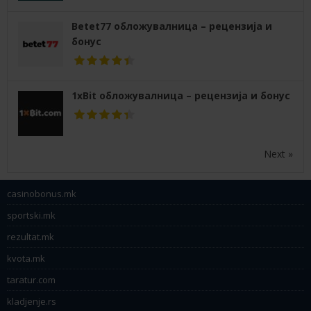
Betet77 обложувалница – рецензија и
бонус
1xBit обложувалница – рецензија и бонус
Next »
casinobonus.mk
sportski.mk
rezultat.mk
kvota.mk
taratur.com
kladjenje.rs