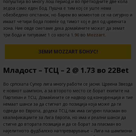
попуштија во многу лош период и во претходните две кола
зедоа само еден бод. Пушча е тим кој се уште нема
обезбедено опстанок, но барем во моментов се на сигурно и
имаат четири бода повеќе од тимот кој е дел од црвената
зона. Ние овде сметаме дека домаќините можат да земат
три бода и типуваме 1 со квота
1.90
во
Mozzart
.
ЗЕМИ MOZZART БОНУС!
Младост – ТСЦ – 2 @ 1.73 во 22Bet
Во српската Супер лига многу работи се јасни. Црвена Звезда
е новиот шампион, а за второто место се борат екипите на
Партизан и ТСЦ. Домаќините се надвор од конкуренција и тие
немаат шанси за да стигнат до позиција која може да ги
одведи во Европа, додека ТСЦ пак има сигурен пласман во
квалификациите за Лига Европа, но има и реални шанси да
стигне до втората позиција и да се борат за пласман во
најелитното фудбалско натпреварување – Лига на шампиони.