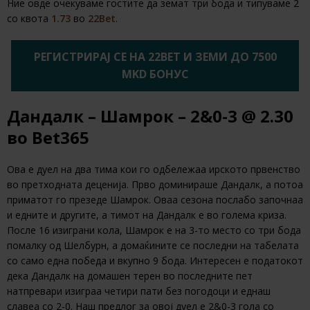
Ние овде очекуваме гостите да земат три бода и типуваме 2
со квота
1.73
во
22Bet
.
РЕГИСТРИРАЈ СЕ НА 22BET И ЗЕМИ ДО 7500
MKD БОНУС
Дандалк – Шамрок – 2&0-3 @ 2.30
во Bet365
Ова е дуел на два тима кои го одбележаа ирското првенство
во претходната деценија. Прво доминираше Дандалк, а потоа
приматот го презеде Шамрок. Оваа сезона послабо започнаа
и едните и другите, а тимот на Дандалк е во голема криза.
После 16 изиграни кола, Шамрок е на 3-то место со три бода
помалку од Шелбурн, а домаќините се последни на табелата
со само една победа и вкупно 9 бода. Интересен е податокот
дека Дандалк на домашен терен во последните пет
натпревари изиграа четири пати без погодоци и еднаш
славеа со 2-0. Наш предлог за овој дуел е 2&0-3 гола со