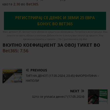
квота
2.30
во
Bet365
.
РЕГИСТРИРАЈ СЕ ДЕНЕС И ЗЕМИ 25 ЕВРА
БОНУС ВО BET365
Мин. депозит: €5. Бесплатните облози се кредити за обложување. Потребна е регистрација. Има
лимити за квоти, облози и плаќање. Добивките не го вклучуваат влогот од кредити. Има
временски лимити и правила. | 18+ | gambleaware.org #Ad
ВКУПНО КОЕФИЦИЕНТ ЗА ОВОЈ ТИКЕТ ВО
Bet365
:
7.56
PREVIOUS
ТИП НА ДЕНОТ (17.05.2024, 20:45) ФИОРЕНТИНА –
НАПОЛИ
NEXT
Што се уплаќа денес? (17.05.2024)