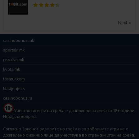
Next »
casinobonus.mk
sportski.mk
rezultat.mk
kvota.mk
taratur.com
kladjenje.rs
casinobonus.rs
Учество во игри на среќа е дозволено за лица со 18+ години.
Играј одговорно!
Согласно Законот за игрите на среќа и за забавните игри не е
дозволено физичко лице да учествува во странски игри на среќа,