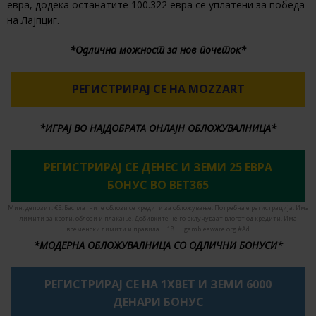
евра, додека останатите 100.322 евра се уплатени за победа
на Лајпциг.
*Одлична можност за нов почеток*
РЕГИСТРИРАЈ СЕ НА MOZZART
*ИГРАЈ ВО НАЈДОБРАТА ОНЛАЈН ОБЛОЖУВАЛНИЦА*
РЕГИСТРИРАЈ СЕ ДЕНЕС И ЗЕМИ 25 ЕВРА
БОНУС ВО BET365
Мин. депозит: €5. Бесплатните облози се кредити за обложување. Потребна е регистрација. Има
лимити за квоти, облози и плаќање. Добивките не го вклучуваат влогот од кредити. Има
временски лимити и правила. | 18+ | gambleaware.org #Ad
*МОДЕРНА ОБЛОЖУВАЛНИЦА СО ОДЛИЧНИ БОНУСИ*
РЕГИСТРИРАЈ СЕ НА 1XBET И ЗЕМИ 6000
ДЕНАРИ БОНУС