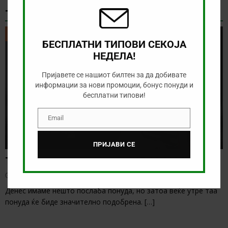
ТИКЕТ НА ДЕНОТ
ТИКЕТ НА ДЕНОТ
БЕСПЛАТНИ ТИПОВИ СЕКОЈА
НЕДЕЛА!
Пријавете се нашиот билтен за да добивате
информации за нови промоции, бонус понуди и
бесплатни типови!
Email
Email
ПРИЈАВИ СЕ
Тикет на денот (среда, 05.08.2026)
август 5, 2026
Денес имаме нешто послаба понуда, но затоа веќе утре таа
понуда ќе биде значително подобрена.
[…]