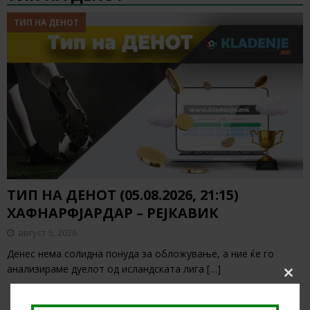
ТИП НА ДЕНОТ
ТИП НА ДЕНОТ (05.08.2026, 21:15)
ХАФНАРФЈАРДАР – РЕЈКАВИК
август 5, 2026
Денес нема солидна понуда за обложување, а ние ќе го
анализираме дуелот од исландската лига
[…]
Clos
this
modu