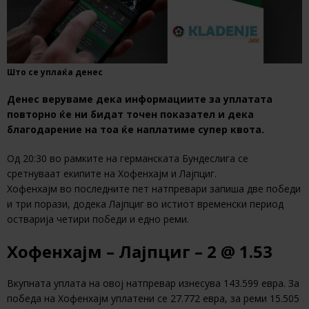
Што се уплаќа денес
Денес веруваме дека информациите за уплатата
повторно ќе ни бидат точен показател и дека
благодарение на тоа ќе наплатиме супер квота.
Од 20:30 во рамките на германската Бундеслига се
сретнуваат екипите на Хофенхајм и Лајпциг.
Хофенхајм во последните пет натпревари запиша две победи
и три порази, додека Лајпциг во истиот временски период
остварија четири победи и едно реми.
Хофенхајм – Лајпциг – 2 @ 1.53
Вкупната уплата на овој натпревар изнесува 143.599 евра. За
победа на Хофенхајм уплатени се 27.772 евра, за реми 15.505