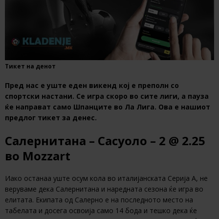
Тикет на денот
Пред нас е уште еден викенд кој е преполн со
спортски настани. Се игра скоро во сите лиги, а пауза
ќе направат само Шпанците во Ла Лига. Ова е нашиот
предлог тикет за денес.
Салернитана – Сасуоло – 2 @ 2.25
во Mozzart
Иако останаа уште осум кола во италијанската Серија А, не
веруваме дека Салернитана и наредната сезона ќе игра во
елитата. Екипата од Салерно е на последното место на
табелата и досега освоија само 14 бода и тешко дека ќе