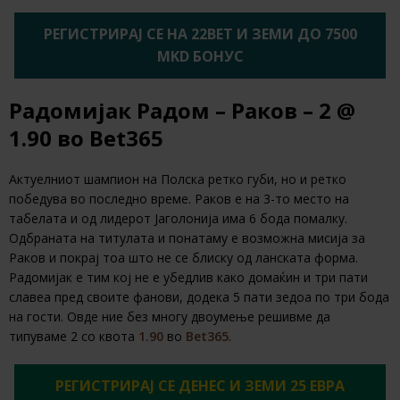
РЕГИСТРИРАЈ СЕ НА 22BET И ЗЕМИ ДО 7500
MKD БОНУС
Радомијак Радом – Раков – 2 @
1.90 во Bet365
Актуелниот шампион на Полска ретко губи, но и ретко
победува во последно време. Раков е на 3-то место на
табелата и од лидерот Јаголонија има 6 бода помалку.
Одбраната на титулата и понатаму е возможна мисија за
Раков и покрај тоа што не се блиску од ланската форма.
Радомијак е тим кој не е убедлив како домаќин и три пати
славеа пред своите фанови, додека 5 пати зедоа по три бода
на гости. Овде ние без многу двоумење решивме да
типуваме 2 со квота
1.90
во
Bet365
.
РЕГИСТРИРАЈ СЕ ДЕНЕС И ЗЕМИ 25 ЕВРА