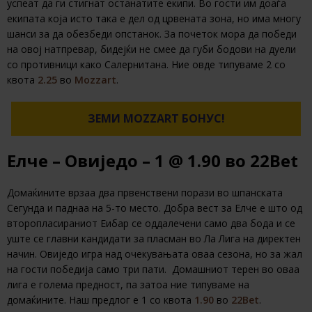
успеат да ги стигнат останатите екипи. Во гости им доаѓа
екипата која исто така е дел од црвената зона, но има многу
шанси за да обезбеди опстанок. За почеток мора да победи
на овој натпревар, бидејќи не смее да губи бодови на дуели
со противници како Салернитана. Ние овде типуваме 2 со
квота
2.25
во
Mozzart
.
ЗЕМИ MOZZART БОНУС!
Елче – Овиједо – 1 @ 1.90 во 22Bet
Домаќините врзаа два првенствени порази во шпанската
Сегунда и паднаа на 5-то место. Добра вест за Елче е што од
второпласираниот Еибар се оддалечени само два бода и се
уште се главни кандидати за пласман во Ла Лига на директен
начин. Овиједо игра над очекувањата оваа сезона, но за жал
на гости победија само три пати. Домашниот терен во оваа
лига е голема предност, па затоа ние типуваме на
домаќините. Наш предлог е 1 со квота
1.90
во
22Bet
.