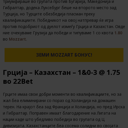
триумфираше во групата против Бугарија, Македонија и
Гибралтар, додека Луксебург беше на второто место зад
Турција, но Турците обезбедија пласман преку
квалификациите. Победникот на овој натпревар ќе игра
против подобриот од дуелот измеѓу Грција и Казахстан. Овде
ние очекуваме Грузија да победи и типуваме 1 со квота
1.80
во
Mozzart
.
ЗЕМИ MOZZART БОНУС!
Грција – Казахстан – 1&0-3 @ 1.75
во 22Bet
Грците имаа свои добри моменти во квалификациите, но за
жал беа елиминирани со пораз од Холандија на домашен
терен. На крајот беа зад Франција и Холандија, но пред Ирска
и Гибралтар. Поправен имаат благодарение на Лигата на
нации каде што убедливо победија во групата од Ц
дивизијата. Казахстанците беа сосема солидни во својата