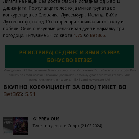
Лигата на нации беа доста слаби и испаднаа од Б во Ц
дивизијата. Португалците лесно ја минаа групата во
конкуренција со Словачка, Луксембург, Исланд, БиХ и
Лухтенштајн, па од 10 натпревари запишаа исто толку и
победи. Овде очекуваме релаксиран дуел и најмалку три
погодоци. Типуваме 3+ со квота
1.75
во
Bet365
.
РЕГИСТРИРАЈ СЕ ДЕНЕС И ЗЕМИ 25 ЕВРА
БОНУС ВО BET365
Мин. депозит: €5. Бесплатните облози се кредити за обложување. Потребна е регистрација. Има
лимити за квоти, облози и плаќање. Добивките не го вклучуваат влогот од кредити. Има
временски лимити и правила. | 18+ | gambleaware.org #Ad
ВКУПНО КОЕФИЦИЕНТ ЗА ОВОЈ ТИКЕТ ВО
Bet365
:
5.51
PREVIOUS
Тикет на денот е-Спорт (21.03.2024)