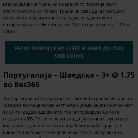
квалификациска група, но на крајот го поделија само
третото место со Финска. Грција не смее да ја пропушти
оваа шанса и да изостане зад од уште едно големо
натпреварување. Ние типуваме 1&0-3 гола со квота
1.75
во
22Bet
.
РЕГИСТРИРАЈ СЕ НА 22BET И ЗЕМИ ДО 7500
MKD БОНУС
Португалија – Шведска – 3+ @ 1.75
во Bet365
Во Португалија ќе се сретнат истоимената репрезентација и
Шведска во пријателски натпревар. Домаќините се спремаат
за ЕУРО, додека Швеѓаните тоа натпреварување ќе го
гледаат на ТВ. Гостите не успеаа да ја поминат групата во
која првите две места ги освоија Белгија и Австрија, па
нивното трето место не донесе ништо со оглед дека во