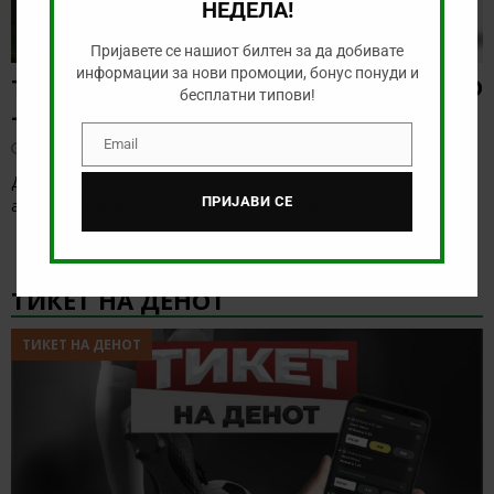
НЕДЕЛА!
Пријавете се нашиот билтен за да добивате
информации за нови промоции, бонус понуди и
ТИП НА ДЕНОТ (08.08.2026, 21:00) ГРЕМИО
бесплатни типови!
– САО ПАОЛО
Email
август 8, 2026
Email
Денес нема голема понуда за обложување, а ние ќе го
ПРИЈАВИ СЕ
анализираме дуелот од бразилското првенство
[…]
ТИКЕТ НА ДЕНОТ
ТИКЕТ НА ДЕНОТ