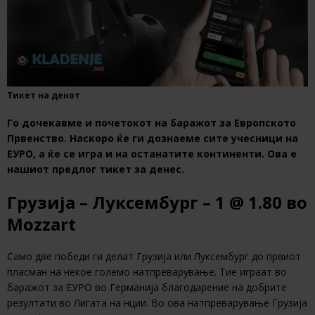
Тикет на денот
Го дочекавме и почетокот на баражот за Европското
Првенство. Наскоро ќе ги дознаеме сите учесници на
ЕУРО, а ќе се игра и на останатите континенти. Ова е
нашиот предлог тикет за денес.
Грузија – Луксембург – 1 @ 1.80 во
Mozzart
Само две победи ги делат Грузија или Луксембург до првиот
пласман на некое големо натпреварување. Тие играат во
баражот за ЕУРО во Германија благодарение на добрите
резултати во Лигата на нции. Во ова натпреварување Грузија