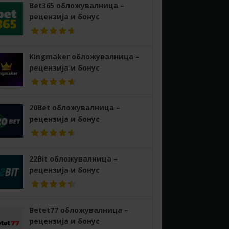
Bet365 обложувалница –
рецензија и бонус
Kingmaker обложувалница –
рецензија и бонус
20Bet обложувалница –
рецензија и бонус
22Bit обложувалница –
рецензија и бонус
Betet77 обложувалница –
рецензија и бонус