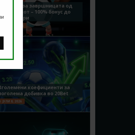
Идеално за завршницата од
Мундијалот – 100% бонус до
ви
7500 денари
ЈУЛИ 15, 2026
Зголемени коефициенти за
поголема добивка во 20Bet
ЈУЛИ 8, 2026