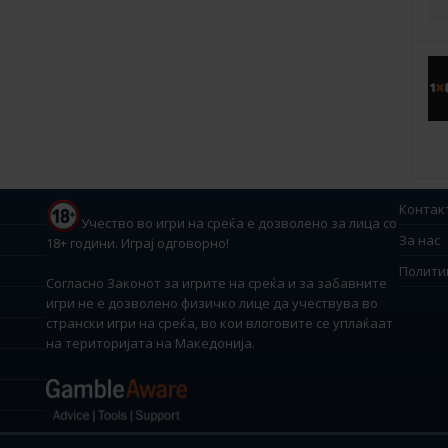
Контак
Учество во игри на среќа е дозволено за лица со
За нас
18+ години. Играј одговорно!
Полити
Согласно Законот за игрите на среќа и за забавните
игри не е дозволено физичко лице да учествува во
странски игри на среќа, во кои влоговите се уплаќаат
на територијата на Македонија.