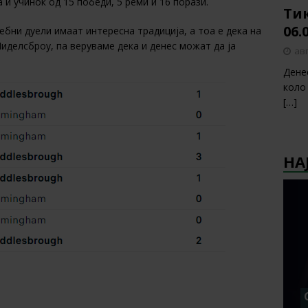
а и учинок од 15 победи, 5 реми и 16 порази.
Тик
06.
ебни дуели имаат интересна традиција, а тоа е дека на
иделсброу, па веруваме дека и денес можат да ја
авг
Дене
коло
[…]
НА