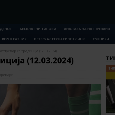
 ДЕНОТ
БЕСПЛАТНИ ТИПОВИ
АНАЛИЗА НА НАТПРЕВАРИ
REZULTATI MK
BET365 АЛТЕРНАТИВЕН ЛИНК
ТУРНИРИ
атпревар со традиција (12.03.2024)
ТИ
ција (12.03.2024)
ТИП
тпревари