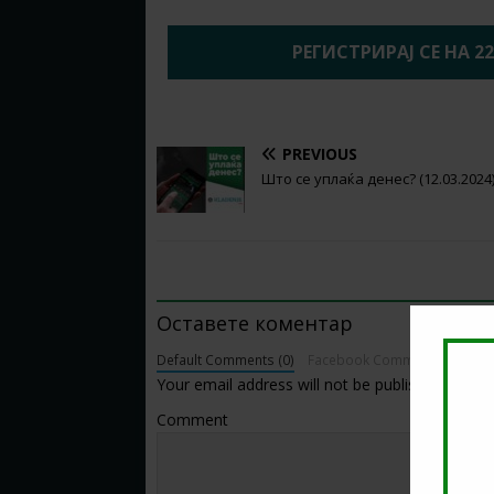
РЕГИСТРИРАЈ СЕ НА 2
PREVIOUS
Што се уплаќа денес? (12.03.2024
BE THE FIRST TO COMMENT
Оставете коментар
Default Comments (0)
Facebook Comments
Your email address will not be published.
Comment