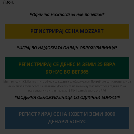
Лион.
*Одлична можност за нов почеток*
РЕГИСТРИРАЈ СЕ НА MOZZART
*ИГРАЈ ВО НАЈДОБРАТА ОНЛАЈН ОБЛОЖУВАЛНИЦА*
РЕГИСТРИРАЈ СЕ ДЕНЕС И ЗЕМИ 25 ЕВРА
БОНУС ВО BET365
Мин. депозит: €5. Бесплатните облози се кредити за обложување. Потребна е регистрација. Има
лимити за квоти, облози и плаќање. Добивките не го вклучуваат влогот од кредити. Има
временски лимити и правила. | 18+ | gambleaware.org #Ad
*МОДЕРНА ОБЛОЖУВАЛНИЦА СО ОДЛИЧНИ БОНУСИ*
РЕГИСТРИРАЈ СЕ НА 1XBET И ЗЕМИ 6000
ДЕНАРИ БОНУС