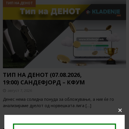
ТИП НА ДЕНОТ
ТИП НА ДЕНОТ (07.08.2026,
19:00) САНДЕФЈОРД – КФУМ
август 7, 2026
Денес нема солидна понуда за обложување, а ние ќе го
анализираме дуелот од норвешката лига
[…]
Clos
this
modu