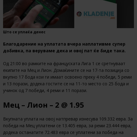
Што се уплаќа денес
Благодарение на уплатата вчера наплативме супер
добивка, па веруваме дека и овој пат ќе биде така.
Од 21:00 во рамките на француската Лига 1 се сретнуваат
екипите на Мец и Лион. Домаќините се на 17-та позиција со
вкупно 17 бода кои ги имаат освоено преку 4 победи, 5 реми
и 13 порази, додека гостите се на 11-то место со 25 бода и
учинок од 7 победи, 4 реми и 11 порази.
Мец – Лион – 2 @ 1.95
Вкупната уплата на овој натпревар изнесува 109.332 евра. За
победа на Мец уплатени се 13.405 евра, за реми 23.444 евра,
додека останатите 72.483 евра се уплатени за победа на