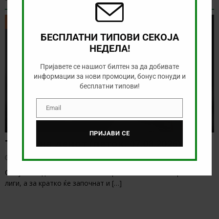
ТИКЕТ НА ДЕНОТ
ТИКЕТ НА ДЕНОТ
БЕСПЛАТНИ ТИПОВИ СЕКОЈА
НЕДЕЛА!
Пријавете се нашиот билтен за да добивате
информации за нови промоции, бонус понуди и
бесплатни типови!
Email
Email
ПРИЈАВИ СЕ
Тикет на денот (петок, 07.08.2026)
август 7, 2026
Овој викенд веќе бележиме старт на послабите европски
лиги, а за кратко ќе започнат и
[…]