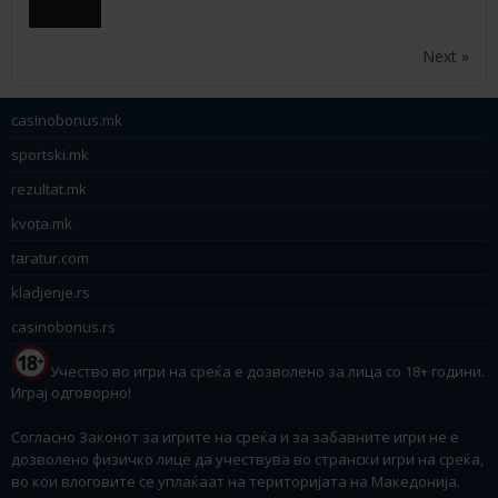
Next »
casinobonus.mk
sportski.mk
rezultat.mk
kvota.mk
taratur.com
kladjenje.rs
casinobonus.rs
Учество во игри на среќа е дозволено за лица со 18+ години.
Играј одговорно!
Согласно Законот за игрите на среќа и за забавните игри не е
дозволено физичко лице да учествува во странски игри на среќа,
во кои влоговите се уплаќаат на територијата на Македонија.