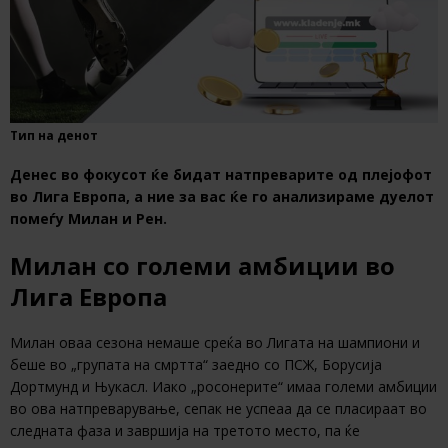
Тип на денот
Денес во фокусот ќе бидат натпреварите од плејофот
во Лига Европа, а ние за вас ќе го анализираме дуелот
помеѓу Милан и Рен.
Милан со големи амбиции во
Лига Европа
Милан оваа сезона немаше среќа во Лигата на шампиони и
беше во „групата на смртта“ заедно со ПСЖ, Борусија
Дортмунд и Њукасл. Иако „росонерите“ имаа големи амбиции
во ова натпреварување, сепак не успеаа да се пласираат во
следната фаза и завршија на третото место, па ќе