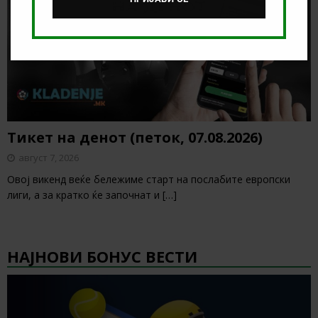
Тикет на денот (петок, 07.08.2026)
август 7, 2026
Овој викенд веќе бележиме старт на послабите европски
лиги, а за кратко ќе започнат и
[…]
НАЈНОВИ БОНУС ВЕСТИ