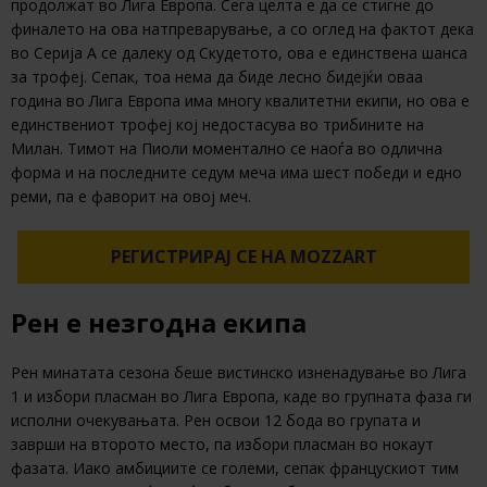
продолжат во Лига Европа. Сега целта е да се стигне до
финалето на ова натпреварување, а со оглед на фактот дека
во Серија А се далеку од Скудетото, ова е единствена шанса
за трофеј. Сепак, тоа нема да биде лесно бидејќи оваа
година во Лига Европа има многу квалитетни екипи, но ова е
единствениот трофеј кој недостасува во трибините на
Милан. Тимот на Пиоли моментално се наоѓа во одлична
форма и на последните седум меча има шест победи и едно
реми, па е фаворит на овој меч.
РЕГИСТРИРАЈ СЕ НА MOZZART
Рен е незгодна екипа
Рен минатата сезона беше вистинско изненадување во Лига
1 и избори пласман во Лига Европа, каде во групната фаза ги
исполни очекувањата. Рен освои 12 бода во групата и
заврши на второто место, па избори пласман во нокаут
фазата. Иако амбициите се големи, сепак францускиот тим