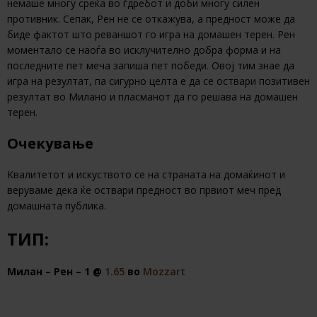
немаше многу среќа во ѓдребот и доби многу силен
противник. Сепак, Рен не се откажува, а предност може да
биде фактот што реваншот го игра на домашен терен. Рен
моментало се наоѓа во исклучително добра форма и на
последните пет меча запиша пет победи. Овој тим знае да
игра на резултат, па сигурно целта е да се оствари позитивен
резултат во Милано и пласманот да го решава на домашен
терен.
Очекување
Квалитетот и искуството се на страната на домаќинот и
веруваме дека ќе оствари предност во првиот меч пред
домашната публика.
ТИП:
Милан – Рен – 1 @
1.65
во
Mozzart