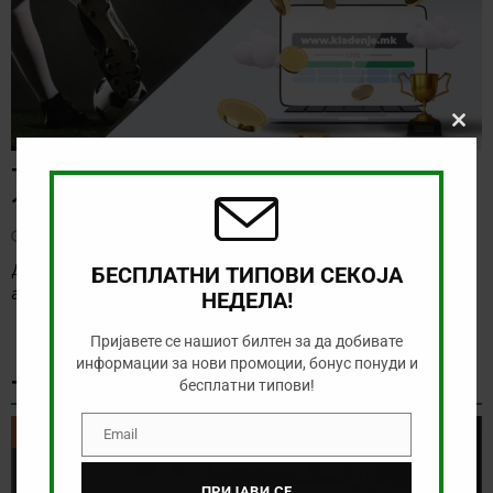
Clos
this
modu
ТИП НА ДЕНОТ (07.08.2026,
19:00) САНДЕФЈОРД – КФУМ
август 7, 2026
Денес нема солидна понуда за обложување, а ние ќе го
БЕСПЛАТНИ ТИПОВИ СЕКОЈА
анализираме дуелот од норвешката лига
[…]
НЕДЕЛА!
Пријавете се нашиот билтен за да добивате
информации за нови промоции, бонус понуди и
ТИКЕТ НА ДЕНОТ
бесплатни типови!
ТИКЕТ НА ДЕНОТ
Email
Email
ПРИЈАВИ СЕ