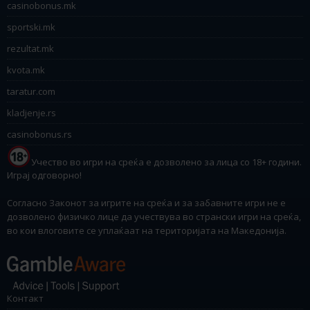
casinobonus.mk
sportski.mk
rezultat.mk
kvota.mk
taratur.com
kladjenje.rs
casinobonus.rs
Учество во игри на среќа е дозволено за лица со 18+ години.
Играј одговорно!
Согласно Законот за игрите на среќа и за забавните игри не е
дозволено физичко лице да учествува во странски игри на среќа,
во кои влоговите се уплаќаат на територијата на Македонија.
Контакт