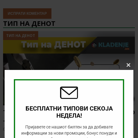
ТИП НА ДЕНОТ
ТИП НА ДЕНОТ
Clos
this
modu
БЕСПЛАТНИ ТИПОВИ СЕКОЈА
ТИП НА ДЕНОТ (08.08.2026, 21:00) ГРЕМИО
НЕДЕЛА!
– САО ПАОЛО
Пријавете се нашиот билтен за да добивате
август 8, 2026
информации за нови промоции, бонус понуди и