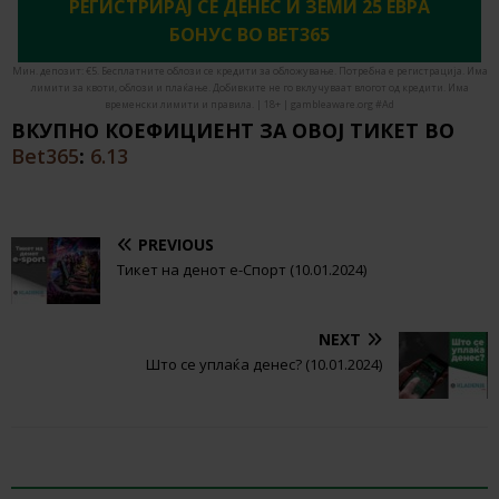
РЕГИСТРИРАЈ СЕ ДЕНЕС И ЗЕМИ 25 ЕВРА
БОНУС ВО BET365
Мин. депозит: €5. Бесплатните облози се кредити за обложување. Потребна е регистрација. Има
лимити за квоти, облози и плаќање. Добивките не го вклучуваат влогот од кредити. Има
временски лимити и правила. | 18+ | gambleaware.org #Ad
ВКУПНО КОЕФИЦИЕНТ ЗА ОВОЈ ТИКЕТ ВО
Bet365
:
6.13
PREVIOUS
Тикет на денот е-Спорт (10.01.2024)
NEXT
Што се уплаќа денес? (10.01.2024)
BE THE FIRST TO COMMENT