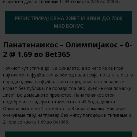
ефикасен дуел и типуваме ГГ3+ со квота
2.05
во
22Bet
.
РЕГИСТРИРАЈ СЕ НА 22BET И ЗЕМИ ДО 7500
MKD БОНУС
Панатенаикос – Олимпијакос – 0-
2 @ 1.69 во Bet365
Грчкиот куп стигна до 1/8 финалето, а во него ќе се игра
најголемото фудбалско дерби од оваа земја, но штета е што
поради одлука на фудбалскиот сојуз, овие натпревари се
играат без публика, па поради тоа овој дуел ќе има помалку
„жар“. Во домашното првенство, Панатенаикос стои
подобро и се лидери на табелата со 40 бода, додека
Олимпијакос е на 4-то место со 8 бода помалку. Ние овде
очекуваме тврд натпревар без мнгоу погодоци и типуваме 0-
2 гола со квота
1.69
во
Bet365
.