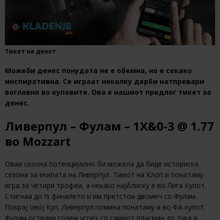
Тикет на денот
Можеби денес понудата не е обемна, но е секако
инспиративна. Се играат неколку дерби натпревари
воглавно во куповите. Ова е нашиот предлог тикет за
денес.
Ливерпул – Фулам – 1Х&0-3 @ 1.77
во Mozzart
Оваа сезона потенцијално би можела да биде историска
сезона за екипата на Ливерпул. Тимот на Клоп и понатаму
игра за четири трофеи, а некако најблиску е во Лига Купот.
Стигнаа до ½ финалето и им претстои двомеч со Фулам.
Покрај овој Куп, Ливерпул помина понатаму и во ФА купот.
Фулам оствари голем успех со самиот пласман до тука и