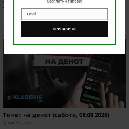
Денес нема голема понуда за обложување, а ние ќе го
бесплатни типови!
анализираме дуелот од бразилското првенство
[…]
Email
Email
ПРИЈАВИ СЕ
ТИКЕТ НА ДЕНОТ
ТИКЕТ НА ДЕНОТ
Тикет на денот (сабота, 08.08.2026)
август 8, 2026