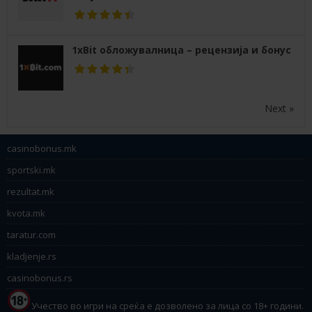
1xBit обложувалница – рецензија и бонус
Next »
casinobonus.mk
sportski.mk
rezultat.mk
kvota.mk
taratur.com
kladjenje.rs
casinobonus.rs
Учество во игри на среќа е дозволено за лица со 18+ години.