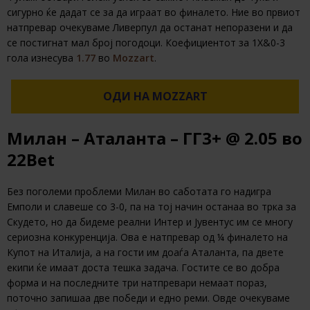
сигурно ќе дадат се за да играат во финалето. Ние во првиот
натпревар очекуваме Ливерпул да останат непоразени и да
се постигнат мал број погодоци. Коефициентот за 1Х&0-3
гола изнесува
1.77
во
Mozzart
.
ОДИ НА MOZZART
Милан – Аталанта – ГГ3+ @ 2.05 во
22Bet
Без поголеми проблеми Милан во саботата го надигра
Емполи и славеше со 3-0, па на тој начин останаа во трка за
Скудето, но да бидеме реални Интер и Јувентус им се многу
сериозна конкуренција. Ова е натпревар од ¼ финалето на
Купот на Италија, а на гости им доаѓа Аталанта, па двете
екипи ќе имаат доста тешка задача. Гостите се во добра
форма и на последните три натпревари немаат пораз,
поточно запишаа две победи и едно реми. Овде очекуваме