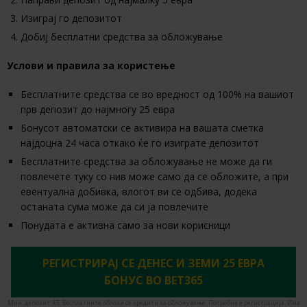
Изиграј го депозитот
Добиј бесплатни средства за обложување
Услови и правила за користење
Бесплатните средства се во вредност од 100% на вашиот
прв депозит до најмногу 25 евра
Бонусот автоматски се активира на вашата сметка
најдоцна 24 часа откако ќе го изиграте депозитот
Бесплатните средства за обложување не може да ги
повлечете туку со нив може само да се обложите, а при
евентуална добивка, влогот ви се одбива, додека
останата сума може да си ја повлечите
Понудата е активна само за нови корисници
РЕГИСТРИРАЈ СЕ ДЕНЕС И ЗЕМИ 25 ЕВРА
БОНУС ВО BET365
Мин. депозит: €5. Бесплатните облози се кредити за обложување. Потребна е регистрација. Има