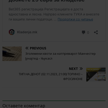
PREVIOUS
Зголемени квоти за натпреварот Манчестер
Јунајтед – Њукасл
NEXT
ТИП НА ДЕНОТ (02.11.2023, 21:00) ТОРИНО –
ФРОСИНОНЕ
BE THE FIRST TO COMMENT
Оставете коментар