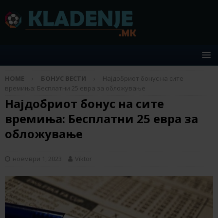
HOME
БОНУС ВЕСТИ
Најдобриот бонус на сите
времиња: Бесплатни 25 евра за обложување
Најдобриот бонус на сите
времиња: Бесплатни 25 евра за
обложување
ноември 1, 2023
Viktor