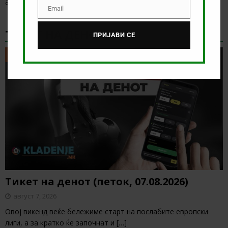
анализираме дуелот од норвешката лига
[…]
Email
Email
ТИКЕТ НА ДЕНОТ
ПРИЈАВИ СЕ
ТИКЕТ НА ДЕНОТ
Тикет на денот (петок, 07.08.2026)
август 7, 2026
Овој викенд веќе бележиме старт на послабите европски
лиги, а за кратко ќе започнат и
[…]