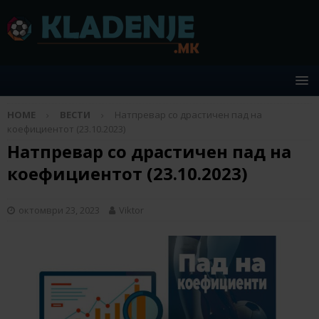
HOME
ВЕСТИ
Натпревар со драстичен пад на
коефициентот (23.10.2023)
Натпревар со драстичен пад на
коефициентот (23.10.2023)
октомври 23, 2023
Viktor