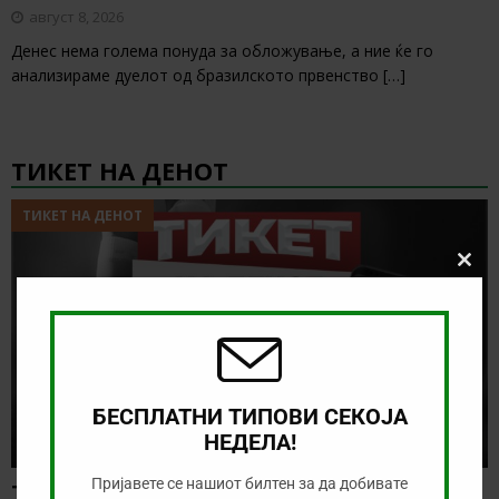
август 8, 2026
Денес нема голема понуда за обложување, а ние ќе го
анализираме дуелот од бразилското првенство
[…]
ТИКЕТ НА ДЕНОТ
ТИКЕТ НА ДЕНОТ
Clos
this
modu
БЕСПЛАТНИ ТИПОВИ СЕКОЈА
НЕДЕЛА!
Пријавете се нашиот билтен за да добивате
Тикет на денот (сабота, 08.08.2026)