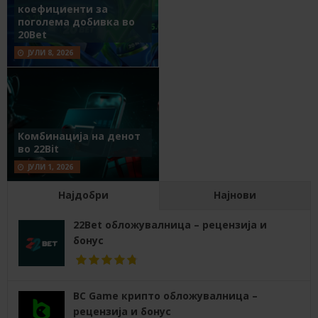
коефициенти за
поголема добивка во
20Bet
ЈУЛИ 8, 2026
Комбинација на денот
во 22Bit
ЈУЛИ 1, 2026
Најдобри
Најнови
22Bet обложувалница – рецензија и
бонус
BC Game крипто обложувалница –
рецензија и бонус