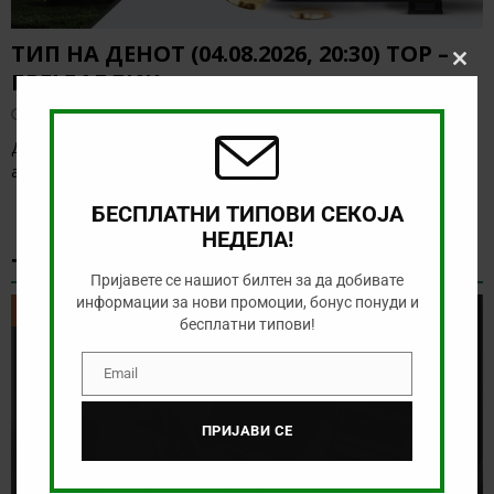
ТИП НА ДЕНОТ (04.08.2026, 20:30) ТОР –
Clos
БРЕЈДАБЛИК
this
modu
август 4, 2026
Денес нема солидна понуда за обложување, а ние ќе го
анализираме дуелот од исландската лига
[…]
БЕСПЛАТНИ ТИПОВИ СЕКОЈА
НЕДЕЛА!
ТИКЕТ НА ДЕНОТ
Пријавете се нашиот билтен за да добивате
информации за нови промоции, бонус понуди и
ТИКЕТ НА ДЕНОТ
бесплатни типови!
Email
Email
ПРИЈАВИ СЕ