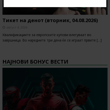
Тикет на денот (вторник, 04.08.2026)
август 4, 2026
Квалификациите за европските купови влегуваат во
завршница. Во наредните три дена ќе се играат првите
[…]
НАЈНОВИ БОНУС ВЕСТИ