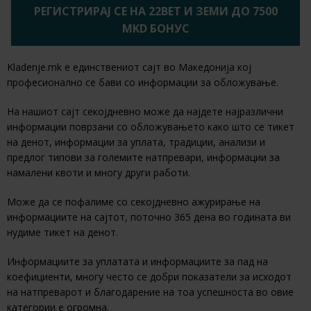
РЕГИСТРИРАЈ СЕ НА 22BET И ЗЕМИ ДО 7500
MKD БОНУС
Kladenje.mk е единствениот сајт во Македонија кој
професионално се бави со информации за обложување.
На нашиот сајт секојдневно може да најдете најразлични
информации поврзани со обложувањето како што се тикет
на денот, информации за уплата, традиции, анализи и
предлог типови за големите натпревари, информации за
намалени квоти и многу други работи.
Може да се пофалиме со секојдневно ажурирање на
информациите на сајтот, поточно 365 дена во годината ви
нудиме тикет на денот.
Информациите за уплатата и информациите за пад на
коефициенти, многу често се добри показатели за исходот
на натпреварот и благодарение на тоа успешноста во овие
категории е огромна.