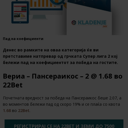
Пад на коефициенти
Денес во рамките на оваа категорија ќе ви
претставиме натпревар од грчката Супер лига 2 кој
бележи пад на коефициентот за победа на гостите.
Вериа – Пансераикос – 2 @ 1.68 во
22Bet
Почетната вредност за победа на Пансераикос беше 2.07, а
во моментов бележи пад од скоро 19% и се плаќа со квота
1.68
во
22Bet
.
РЕГИСТРИРАЈ СЕ НА 22BET И ЗЕМИ ДО 7500