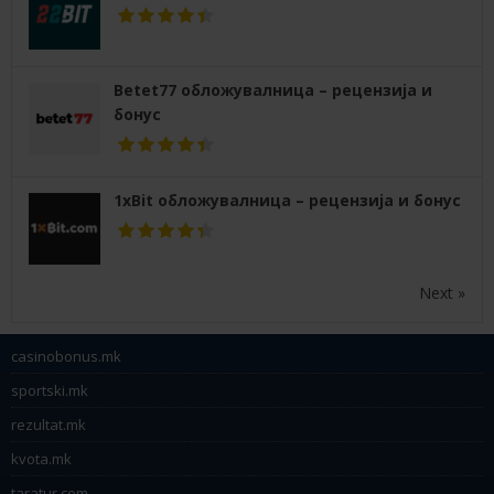
Betet77 обложувалница – рецензија и
бонус
1xBit обложувалница – рецензија и бонус
Next »
casinobonus.mk
sportski.mk
rezultat.mk
kvota.mk
taratur.com