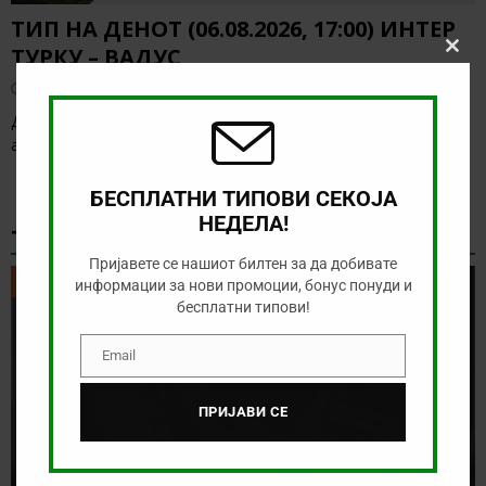
ТИП НА ДЕНОТ (06.08.2026, 17:00) ИНТЕР
ТУРКУ – ВАДУС
Clos
this
август 6, 2026
modu
Денес има солидна понуда за обложување, а ние ќе го
анализираме дуелот од Конференциската лига
[…]
БЕСПЛАТНИ ТИПОВИ СЕКОЈА
НЕДЕЛА!
ТИКЕТ НА ДЕНОТ
Пријавете се нашиот билтен за да добивате
ТИКЕТ НА ДЕНОТ
информации за нови промоции, бонус понуди и
бесплатни типови!
Email
Email
ПРИЈАВИ СЕ