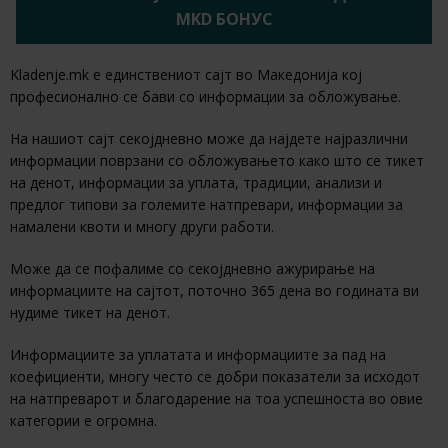
MKD БОНУС
Kladenje.mk е единствениот сајт во Македонија кој
професионално се бави со информации за обложување.
На нашиот сајт секојдневно може да најдете најразлични
информации поврзани со обложувањето како што се тикет
на денот, информации за уплата, традиции, анализи и
предлог типови за големите натпревари, информации за
намалени квоти и многу други работи.
Може да се пофалиме со секојдневно ажурирање на
информациите на сајтот, поточно 365 дена во годината ви
нудиме тикет на денот.
Информациите за уплатата и информациите за пад на
коефициенти, многу често се добри показатели за исходот
на натпреварот и благодарение на тоа успешноста во овие
категории е огромна.