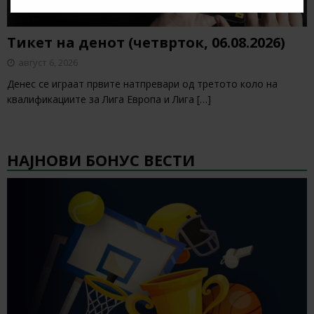
Тикет на денот (четврток, 06.08.2026)
август 6, 2026
Денес се играат првите натпревари од третото коло на
квалификациите за Лига Европа и Лига
[…]
НАЈНОВИ БОНУС ВЕСТИ