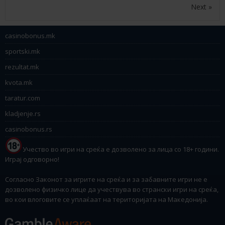
Next »
casinobonus.mk
sportski.mk
rezultat.mk
kvota.mk
taratur.com
kladjenje.rs
casinobonus.rs
Учество во игри на среќа е дозволено за лица со 18+ години.
Играј одговорно!
Согласно Законот за игрите на среќа и за забавните игри не е
дозволено физичко лице да учествува во странски игри на среќа,
во кои влоговите се уплаќаат на територијата на Македонија.