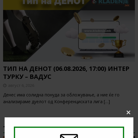
ТИП НА ДЕНОТ (06.08.2026, 17:00) ИНТЕР
ТУРКУ – ВАДУС
август 6, 2026
Денес има солидна понуда за обложување, а ние ќе го
анализираме дуелот од Конференциската лига
[…]
Clos
this
modu
ТИКЕТ НА ДЕНОТ