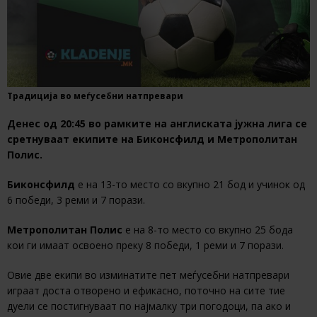
Традиција во меѓусебни натпревари
Денес од 20:45 во рамките на англиската јужна лига се
сретнуваат екипите на Биконсфилд и Метрополитан
Полис.
Биконсфилд
е на 13-то место со вкупно 21 бод и учинок од
6 победи, 3 реми и 7 порази.
Метрополитан Полис
е на 8-то место со вкупно 25 бода
кои ги имаат освоено преку 8 победи, 1 реми и 7 порази.
Овие две екипи во изминатите пет меѓусебни натпревари
играат доста отворено и ефикасно, поточно на сите тие
дуели се постигнуваат по најмалку три погодоци, па ако и