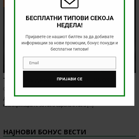
ТИКЕТ НА ДЕНОТ
БЕСПЛАТНИ ТИПОВИ СЕКОЈА
НЕДЕЛА!
Пријавете се нашиот билтен за да добивате
информации за нови промоции, бонус понуди и
бесплатни типови!
Email
Email
Тикет на денот (четврток, 06.08.2026)
ПРИЈАВИ СЕ
август 6, 2026
Денес се играат првите натпревари од третото коло на
квалификациите за Лига Европа и Лига
[…]
НАЈНОВИ БОНУС ВЕСТИ