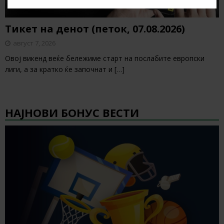
Тикет на денот (петок, 07.08.2026)
август 7, 2026
Овој викенд веќе бележиме старт на послабите европски
лиги, а за кратко ќе започнат и
[…]
НАЈНОВИ БОНУС ВЕСТИ