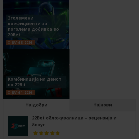
Зголемени
коефициенти за
поголема добивка во
20Bet
ЈУЛИ 8, 2026
Комбинација на денот
во 22Bit
ЈУЛИ 1, 2026
Најдобри
Најнови
22Bet обложувалница – рецензија и
бонус