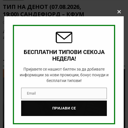
ТИП НА ДЕНОТ (07.08.2026,
19:00) САНДЕФЈОРД – КФУМ
Clos
this
август 7, 2026
modu
Денес нема солидна понуда за обложување, а ние ќе го
анализираме дуелот од норвешката лига
[…]
БЕСПЛАТНИ ТИПОВИ СЕКОЈА
НЕДЕЛА!
ТИКЕТ НА ДЕНОТ
Пријавете се нашиот билтен за да добивате
ТИКЕТ НА ДЕНОТ
информации за нови промоции, бонус понуди и
бесплатни типови!
Email
Email
ПРИЈАВИ СЕ