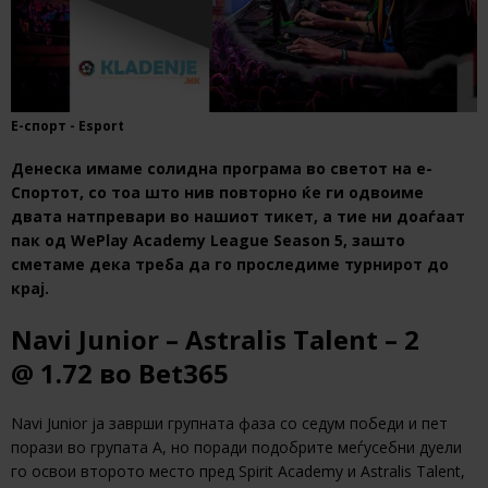
Е-спорт - Esport
Денеска имаме солидна програма во светот на е-
Спортот, со тоа што нив повторно ќе ги одвоиме
двата натпревари во нашиот тикет, а тие ни доаѓаат
пак од WePlay Academy League Season 5, зашто
сметаме дека треба да го проследиме турнирот до
крај.
Navi Junior – Astralis Talent – 2
@ 1.72 во Bet365
Navi Junior ја заврши групната фаза со седум победи и пет
порази во групата А, но поради подобрите меѓусебни дуели
го освои второто место пред Spirit Academy и Astralis Talent,