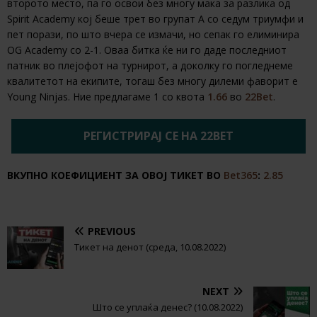
второто место, па го освои без многу мака за разлика од
Spirit Academy кој беше трет во групат А со седум триумфи и
пет порази, по што вчера се измачи, но сепак го елиминира
OG Academy со 2-1. Оваа битка ќе ни го даде последниот
патник во плејофот на турнирот, а доколку го погледнеме
квалитетот на екипите, тогаш без многу дилеми фаворит е
Young Ninjas. Ние предлагаме 1 со квота
1.66
во
22Bet
.
РЕГИСТРИРАЈ СЕ НА 22BET
ВКУПНО КОЕФИЦИЕНТ ЗА ОВОЈ ТИКЕТ ВО
Bet365
:
2.85
PREVIOUS
Тикет на денот (среда, 10.08.2022)
NEXT
Што се уплаќа денес? (10.08.2022)