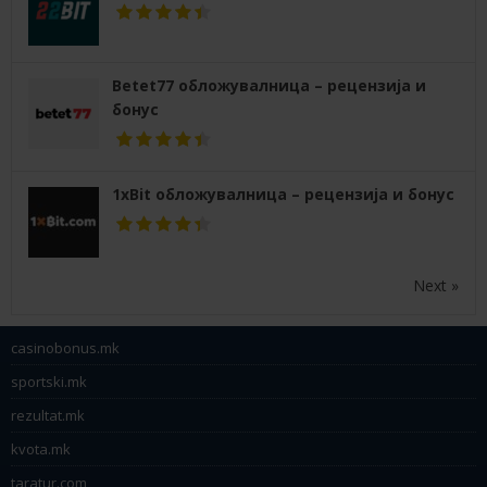
Betet77 обложувалница – рецензија и
бонус
1xBit обложувалница – рецензија и бонус
Next »
casinobonus.mk
sportski.mk
rezultat.mk
kvota.mk
taratur.com