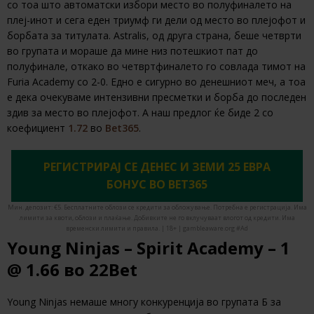
со тоа што автоматски избори место во полуфиналето на
плеј-инот и сега еден триумф ги дели од место во плејофот и
борбата за титулата. Astralis, од друга страна, беше четврти
во групата и мораше да мине низ потешкиот пат до
полуфинале, откако во четвртфиналето го совлада тимот на
Furia Academy со 2-0. Едно е сигурно во денешниот меч, а тоа
е дека очекуваме интензивни пресметки и борба до последен
здив за место во плејофот. А наш предлог ќе биде 2 со
коефициент
1.72
во
Bet365
.
РЕГИСТРИРАЈ СЕ ДЕНЕС И ЗЕМИ 25 ЕВРА
БОНУС ВО BET365
Мин. депозит: €5. Бесплатните облози се кредити за обложување. Потребна е регистрација. Има
лимити за квоти, облози и плаќање. Добивките не го вклучуваат влогот од кредити. Има
временски лимити и правила. | 18+ | gambleaware.org #Ad
Young Ninjas – Spirit Academy – 1
@ 1.66 во 22Bet
Young Ninjas немаше многу конкуренција во групата Б за