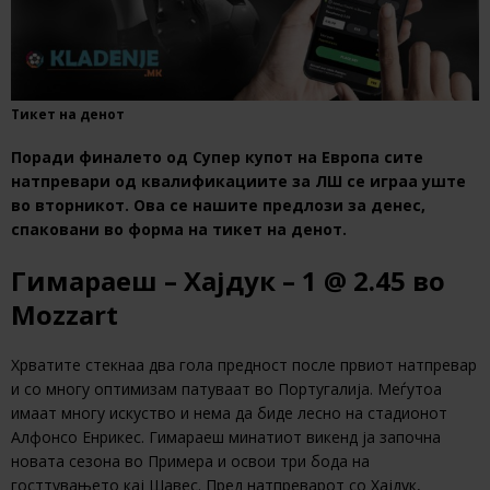
Тикет на денот
Поради финалето од Супер купот на Европа сите
натпревари од квалификациите за ЛШ се играа уште
во вторникот. Ова се нашите предлози за денес,
спаковани во форма на тикет на денот.
Гимараеш – Хајдук – 1 @ 2.45 во
Mozzart
Хрватите стекнаа два гола предност после првиот натпревар
и со многу оптимизам патуваат во Португалија. Меѓутоа
имаат многу искуство и нема да биде лесно на стадионот
Алфонсо Енрикес. Гимараеш минатиот викенд ја започна
новата сезона во Примера и освои три бода на
госттувањето кај Шавес. Пред натпреварот со Хајдук,