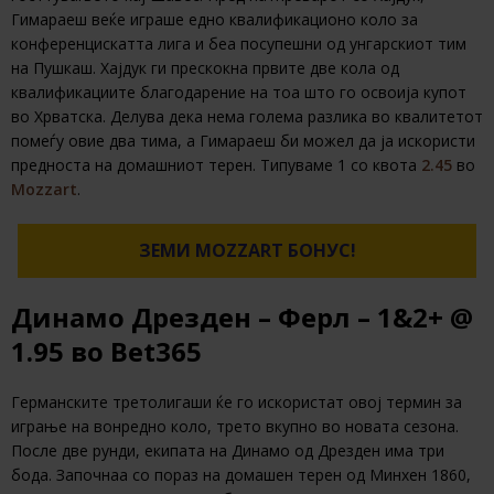
Гимараеш веќе играше едно квалификационо коло за
конференцискатта лига и беа посупешни од унгарскиот тим
на Пушкаш. Хајдук ги прескокна првите две кола од
квалификациите благодарение на тоа што го освоија купот
во Хрватска. Делува дека нема голема разлика во квалитетот
помеѓу овие два тима, а Гимараеш би можел да ја искористи
предноста на домашниот терен. Типуваме 1 со квота
2.45
во
Mozzart
.
ЗЕМИ MOZZART БОНУС!
Динамо Дрезден – Ферл – 1&2+ @
1.95 во Bet365
Германските третолигаши ќе го искористат овој термин за
играње на вонредно коло, трето вкупно во новата сезона.
После две рунди, екипата на Динамо од Дрезден има три
бода. Започнаа со пораз на домашен терен од Минхен 1860,