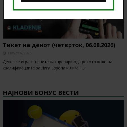
Тикет на денот (четврток, 06.08.2026)
август 6, 2026
Денес се играат првите натпревари од третото коло на
квалификациите за Лига Европа и Лига
[…]
НАЈНОВИ БОНУС ВЕСТИ