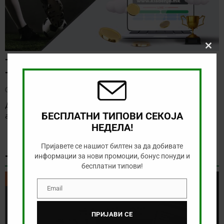
Clos
ТИП НА ДЕНОТ (06.08.2026, 17:00) ИНТЕР
this
modu
ТУРКУ – ВАДУС
август 6, 2026
Денес има солидна понуда за обложување, а ние ќе го
БЕСПЛАТНИ ТИПОВИ СЕКОЈА
анализираме дуелот од Конференциската лига
[…]
НЕДЕЛА!
Пријавете се нашиот билтен за да добивате
ТИКЕТ НА ДЕНОТ
информации за нови промоции, бонус понуди и
бесплатни типови!
ТИКЕТ НА ДЕНОТ
Email
Email
ПРИЈАВИ СЕ