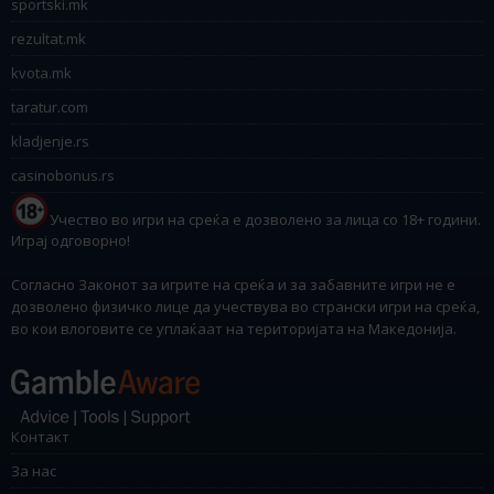
sportski.mk
rezultat.mk
kvota.mk
taratur.com
kladjenje.rs
casinobonus.rs
Учество во игри на среќа е дозволено за лица со 18+ години.
Играј одговорно!
Согласно Законот за игрите на среќа и за забавните игри не е
дозволено физичко лице да учествува во странски игри на среќа,
во кои влоговите се уплаќаат на територијата на Македонија.
Контакт
За нас