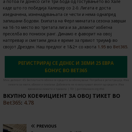
а потоа ги донесо сите три бода од гостувањето во Хале
каде што го победија Халешер со 2-0. Лигата е доста
изедначена, изненадувањата се чести и нема однапред
запишани бодови. Екипата на Ферл минатата сезона заврши
на 16-то место во третата лига и за „влакно“ избегна
преселба во понизок ранг. Динамо е фаворит на овој
натпревар и сметаем дека е време за првиот триумф во
својот Дрезден. Наш предлог е 1&2+ со квота
1.95
во
Bet365
.
РЕГИСТРИРАЈ СЕ ДЕНЕС И ЗЕМИ 25 ЕВРА
БОНУС ВО BET365
Мин. депозит: €5. Бесплатните облози се кредити за обложување. Потребна е регистрација. Има
лимити за квоти, облози и плаќање. Добивките не го вклучуваат влогот од кредити. Има
временски лимити и правила. | 18+ | gambleaware.org #Ad
ВКУПНО КОЕФИЦИЕНТ ЗА ОВОЈ ТИКЕТ ВО
Bet365
:
4.78
PREVIOUS