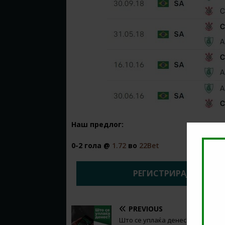
Наш предлог:
0-2 гола @
1.72
во
22Bet
РЕГИСТРИРАЈ СЕ НА 2
PREVIOUS
Што се уплаќа денес? (29.05.2022