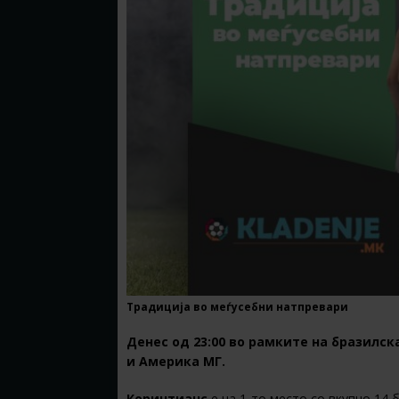
Традиција во меѓусебни натпревари
Денес од 23:00 во рамките на бразилск
и Америка МГ.
Коринтианс
е на 1-то место со вкупно 14 б