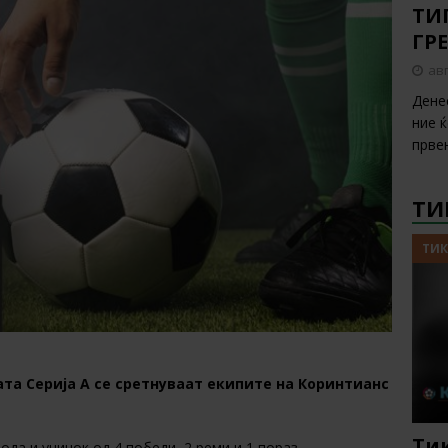
ТИП
ГР
авг
Дене
ние 
прве
ТИ
ТИК
ата Серија А се сретнуваат екипите на Коринтианс
Тик
ода и учинок од 4 победи, 2 реми и 1 пораз.