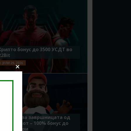
Крипто бонус до 3500 УСДТ во
22Bit
ЈУЛИ 29, 2026
Close
this
module
Идеално за завршницата од
Мундијалот – 100% бонус до
7500 денари