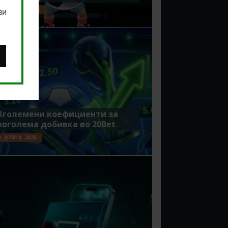
ЈУЛИ 15, 2026
ви
Зголемени коефициенти за
поголема добивка во 20Bet
ЈУЛИ 8, 2026