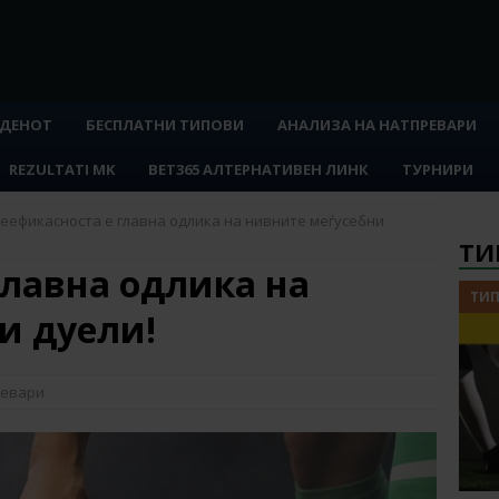
 ДЕНОТ
БЕСПЛАТНИ ТИПОВИ
АНАЛИЗА НА НАТПРЕВАРИ
REZULTATI MK
BET365 АЛТЕРНАТИВЕН ЛИНК
ТУРНИРИ
еефикасноста е главна одлика на нивните меѓусебни
ТИ
главна одлика на
ТИП
и дуели!
ревари