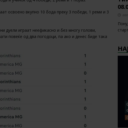
08.
маат освоено вкупно 10 бода преку 3 победи, 1 реми и 3
авг
Пону
стар
ни дуели играат неефикасно и без многу голови,
ати повеќе од два погодоци, па ако и денес биде така
НА