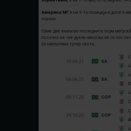
Америка МГ
е на 9-та позиција и досега и
порази.
Овие две екипи во последните осум меѓусеб
поточно на тие дуели никогаш не се постигн
ќе наплатиме супер квота.