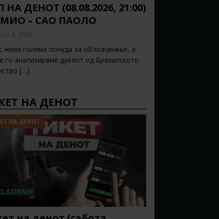
 НА ДЕНОТ (08.08.2026, 21:00)
ЕМИО – САО ПАОЛО
уст 8, 2026
с нема голема понуда за обложување, а
ќе го анализираме дуелот од бразилското
нство
[…]
КЕТ НА ДЕНОТ
ЕТ НА ДЕНОТ
ет на денот (сабота,