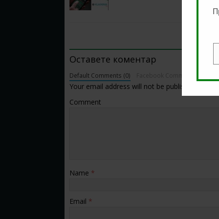
П
BE THE FIRST TO COMMENT
Оставете коментар
E
Default Comments (0)
Facebook Comments
Your email address will not be published.
Comment
Name
*
Email
*