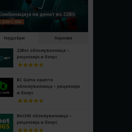
Комбинација на денот во 22Bit
ЈУЛИ 1, 2026
Најдобри
Најнови
22Bet обложувалница –
рецензија и бонус
BC Game крипто
обложувалница – рецензија
и бонус
Bet365 обложувалница –
рецензија и бонус