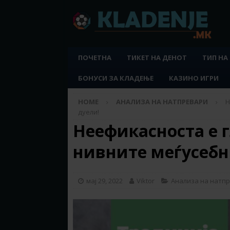
ПОЧЕТНА
ТИКЕТ НА ДЕНОТ
ТИП НА
БОНУСИ ЗА КЛАДЕЊЕ
КАЗИНО ИГРИ
HOME
АНАЛИЗА НА НАТПРЕВАРИ
Н
дуели!
Неефикасноста е 
нивните меѓусебн
мај 29, 2022
Viktor
Анализа на натп