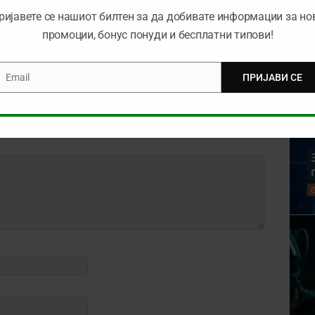
коефициентот (29.05.2022)
ријавете се нашиот билтен за да добивате информации за но
промоции, бонус понуди и бесплатни типови!
Email
ПРИЈАВИ СЕ
mail