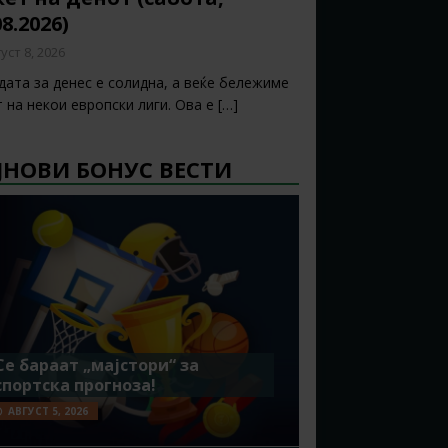
08.2026)
уст 8, 2026
дата за денес е солидна, а веќе бележиме
т на некои европски лиги. Ова е
[…]
ЈНОВИ БОНУС ВЕСТИ
Се бараат „мајстори“ за
спортска прогноза!
АВГУСТ 5, 2026