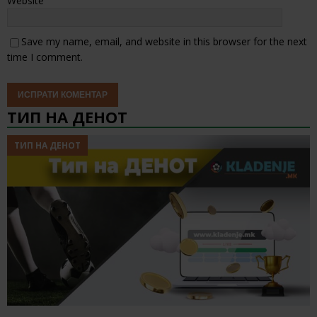
Website
Save my name, email, and website in this browser for the next
time I comment.
ТИП НА ДЕНОТ
ТИП НА ДЕНОТ