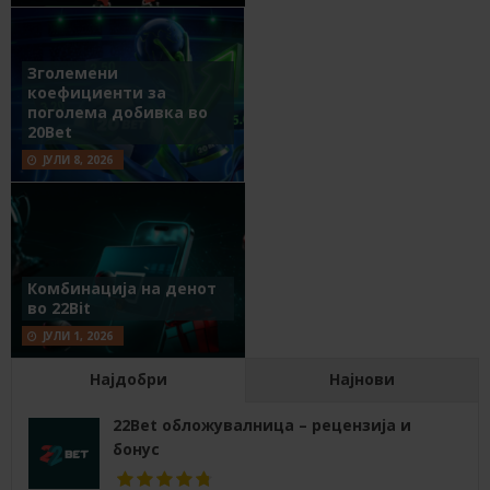
Зголемени
коефициенти за
поголема добивка во
20Bet
ЈУЛИ 8, 2026
Комбинација на денот
во 22Bit
ЈУЛИ 1, 2026
Најдобри
Најнови
22Bet обложувалница – рецензија и
бонус