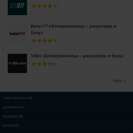
Betet77 обложувалница – рецензија и
бонус
1xBit обложувалница – рецензија и бонус
Next »
casinobonus.mk
sportski.mk
rezultat.mk
kvota.mk