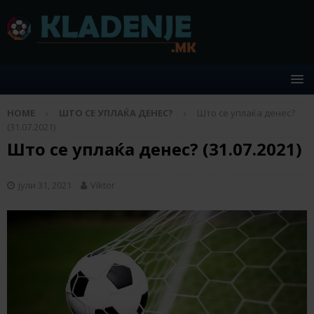
HOME
ШТО СЕ УПЛАЌА ДЕНЕС?
Што се уплаќа денес?
(31.07.2021)
Што се уплаќа денес? (31.07.2021)
јули 31, 2021
Viktor