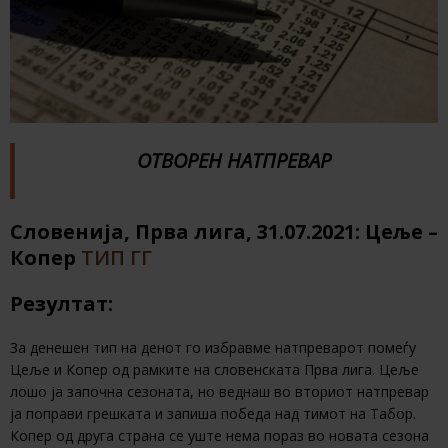
ОТВОРЕН НАТПРЕВАР
Словенија, Прва лига, 31.07.2021: Цеље –
Копер
ТИП ГГ
Резултат:
За денешен тип на денот го избравме натпреварот помеѓу
Цеље и Копер од рамките на словенската Прва лига. Цеље
лошо ја започна сезоната, но веднаш во вториот натпревар
ја поправи грешката и запиша победа над тимот на Табор.
Копер од друга страна се уште нема пораз во новата сезона