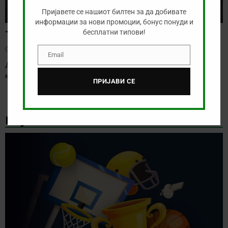
Пријавете се нашиот билтен за да добивате
информации за нови промоции, бонус понуди и
Тикет на денот (четврток, 06.08.2026)
бесплатни типови!
август 6, 2026
Email
Email
Денес се играат првите натпревари од третото коло на
квалификациите за Лига Европа и Лига
[…]
ПРИЈАВИ СЕ
НАЈНОВИ БОНУС ВЕСТИ