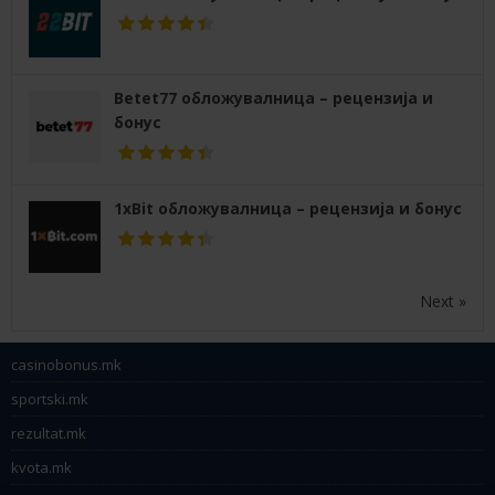
Betet77 обложувалница – рецензија и
бонус
1xBit обложувалница – рецензија и бонус
Next »
casinobonus.mk
sportski.mk
rezultat.mk
kvota.mk