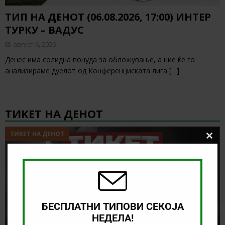
ТИП НА ДЕНОТ (06.08.2026, 17:00) ИНТЕР
ТУРКУ – ВАДУС
август 6, 2026
Денес има солидна понуда за обложување, а ние ќе го
анализираме дуелот од Конференциската лига
[…]
ТИКЕТ НА ДЕНОТ
ТИКЕТ НА ДЕНОТ
Clos
this
modu
БЕСПЛАТНИ ТИПОВИ СЕКОЈА
НЕДЕЛА!