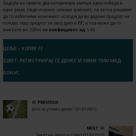
бидејќи во првите два натпревари заипша една победа и
едно реми. Овде искрено немаме фаворит, па затоа решивме
да го избегнеме конечниот исход и да ви дадеме предлог на
голови. Наш предлог за овој дуел е
ГГ,
а тоа може да го
изиграте во
22Bet
со коефициент од
1.93
.
ЦЕЉЕ – КОПЕР ГГ
22BET: РЕГИСТРИРАЈ СЕ ДЕНЕС И ЗЕМИ 7500 МКД
БОНУС
PREVIOUS
Што се уплаќа денес? (31.07.2021)
NEXT
Тикет на денот е-Спорт (31.07.2021)