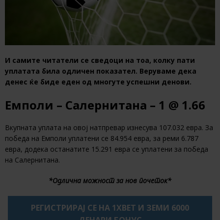
И самите читатели се сведоци на тоа, колку пати
уплатата била одличен показател. Веруваме дека
денес ќе биде еден од многуте успешни денови.
Емполи – Салернитана – 1 @ 1.66
Вкупната уплата на овој натпревар изнесува 107.032 евра. За
победа на Емполи уплатени се 84.954 евра, за реми 6.787
евра, додека останатите 15.291 евра се уплатени за победа
на Салернитана.
*Одлична можност за нов почеток*
РЕГИСТРИРАЈ СЕ НА 1XBET И ЗЕМИ 6000