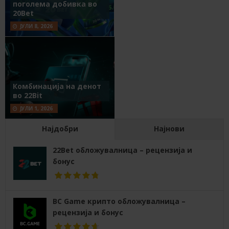
поголема добивка во
20Bet
ЈУЛИ 8, 2026
Комбинација на денот
во 22Bit
ЈУЛИ 1, 2026
Најдобри
Најнови
22Bet обложувалница – рецензија и
бонус
BC Game крипто обложувалница –
рецензија и бонус