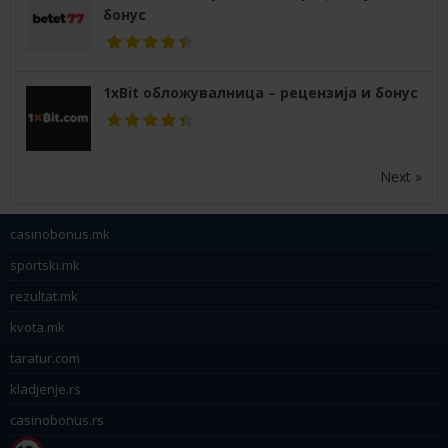
бонус
1xBit обложувалница – рецензија и бонус
Next »
casinobonus.mk
sportski.mk
rezultat.mk
kvota.mk
taratur.com
kladjenje.rs
casinobonus.rs